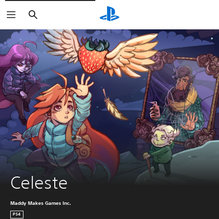
Buscar
Celeste
Maddy Makes Games Inc.
PS4