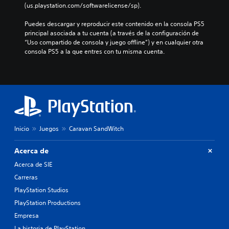
l
(us.playstation.com/softwarelicense/sp).
d
e
e
n
Puedes descargar y reproducir este contenido en la consola PS5 
s
c
principal asociada a tu cuenta (a través de la configuración de 
c
i
“Uso compartido de consola y juego offline”) y en cualquier otra 
a
a
consola PS5 a la que entres con tu misma cuenta.
m
r
b
l
i
o
a
s
r
v
l
o
o
l
s
ú
c
Inicio
Juegos
Caravan SandWitch
m
o
e
n
n
Acerca de
t
e
r
Acerca de SIE
s
o
Carreras
d
l
e
PlayStation Studios
e
a
s
PlayStation Productions
u
a
d
Empresa
u
i
n
La historia de PlayStation