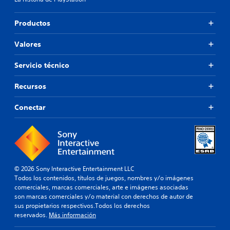
o
a
i
d
n
Productos
i
d
s
i
Valores
p
v
o
i
s
Servicio técnico
d
i
u
c
Recursos
a
i
l
ó
e
Conectar
n
s
p
.
r
e
d
A
e
u
f
© 2026 Sony Interactive Entertainment LLC
d
i
Todos los contenidos, títulos de juegos, nombres y/o imágenes
i
n
comerciales, marcas comerciales, arte e imágenes asociadas
o
i
son marcas comerciales y/o material con derechos de autor de
3
d
sus propietarios respectivos.Todos los derechos
D
a
reservados.
Más información
a
P
l