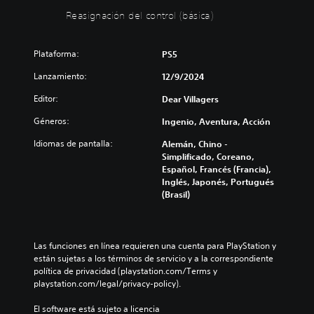
e
ó
Reasignación del control (básica)
v
n
o
d
l
e
Plataforma:
PS5
u
l
m
c
Lanzamiento:
12/9/2024
e
o
Editor:
n
n
Dear Villagers
t
P
Géneros:
Ingenio, Aventura, Acción
r
u
o
e
Idiomas de pantalla:
Alemán, Chino -
d
l
Simplificado, Coreano,
e
(
Español, Francés (Francia),
s
Inglés, Japonés, Portugués
b
r
(Brasil)
á
e
s
d
i
u
c
c
Las funciones en línea requieren una cuenta para PlayStation y 
a
i
están sujetas a los términos de servicio y a la correspondiente 
)
r
política de privacidad (playstation.com/Terms y 
y
playstation.com/legal/privacy-policy).
P
s
u
i
El software está sujeto a licencia 
e