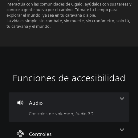
Interactúa con las comunidades de Cigalo, ayúdalos con sus tareas y
conoce a gente nueva por el camino. Tómate tu tiempo para
explorar el mundo, ya sea en tu caravana o a pie.
La vida es simple: sin combate, sin muerte, sin cronómetro, solo tú,
tu caravana y el mundo.
Funciones de accesibilidad
C
R
o
e
n
a
t
s
r
i
Audio
o
g
Controles de volumen, Audio 3D
l
n
e
a
s
c
d
i
Controles