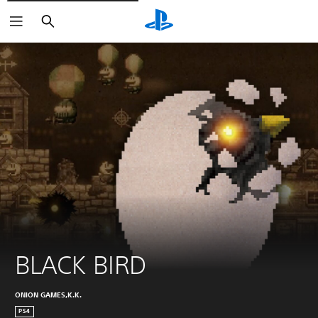
Buscar
BLACK BIRD
ONION GAMES,K.K.
PS4