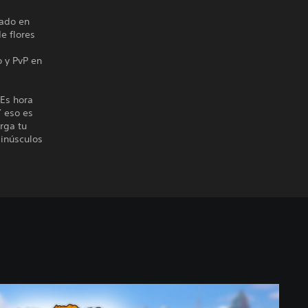
rado en
e flores
o y PvP en
 Es hora
Y eso es
rga tu
minúsculos