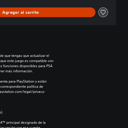
Agregar al carrito
le que tengas que actualizar el 
nque este juego es compatible con 
as funciones disponibles para PS4. 
ner más información.
enta para PlayStation y están 
 correspondiente política de 
aystation.com/legal/privacy-
).
S4™ principal designado de la 
iar sesión con esa cuenta.