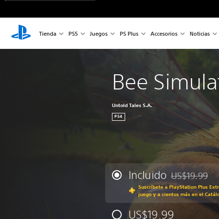
Tienda
PS5
Juegos
PS Plus
Accesorios
Noticias
Bee Simula
Untold Tales S.A.
PS4
Incluido
US$19.99
Rebajado del p
Suscríbete a PlayStation Plus Ext
juego y a cientos más en el Catál
US$19.99