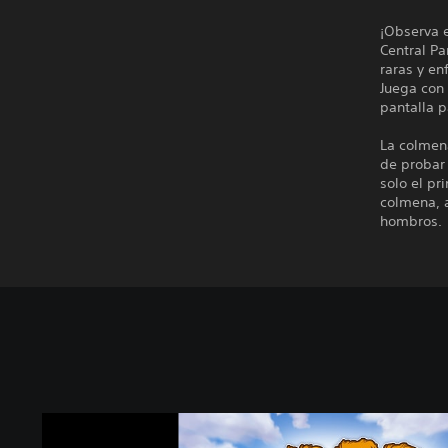
¡Observa 
Central Pa
raras y en
Juega con
pantalla p
La colmena
de probar 
solo el pr
colmena, 
hombros.
B
e