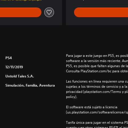
Para jugar a este juego en PS5, es posib
PS4
software a la versión más reciente. Au
PS5, es posible que falten algunas de l
12/11/2019
Consulta PlayStation.com/bc para obte
Untold Tales S.A.
Las funciones en línea requieren una cu
Simulación, Familia, Aventura
sujetas a los términos de servicio y a la
privacidad (playstation.com/Terms y pl
policy).
El software está sujeto a licencia 
(us.playstation.com/softwarelicense/sp
Tarifa única para jugar en el sistema P
cuenta y en otros sistemas PS4™ al inic