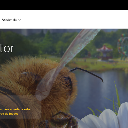
Asistencia
tor
recio original de US$19.99
ra para acceder a este
ogo de juegos