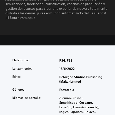
simulaciones, fabricación, construcción, cadenas de producción y
gestión de recursos para crear una experiencia nueva y totalmente
distinta a las demás. ¡Crea el mundo automatizado de tus sueños!
¡El futuro está aquí!
Plataforma:
PS4, PS5
Lanzamiento:
16/6/2022
Editor:
Reforged Studios Publishing
(Malta) Limited
Géneros:
Estrategia
Idiomas de pantalla:
Alemán, Chino -
Simplificado, Coreano,
Español, Francés (Francia),
Inglés, Japonés, Polaco,