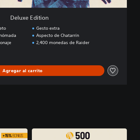
Deluxe Edition
eto
Gesto extra
l nómada
Aspecto de Chatarrín
sonaje
2,400 monedas de Raider
Agregar al carrito