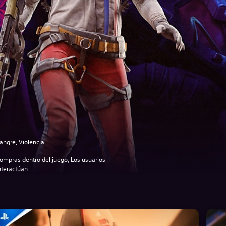
angre, Violencia
ompras dentro del juego, Los usuarios
nteractúan