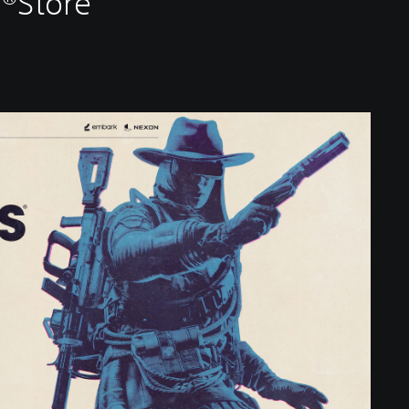
n®Store