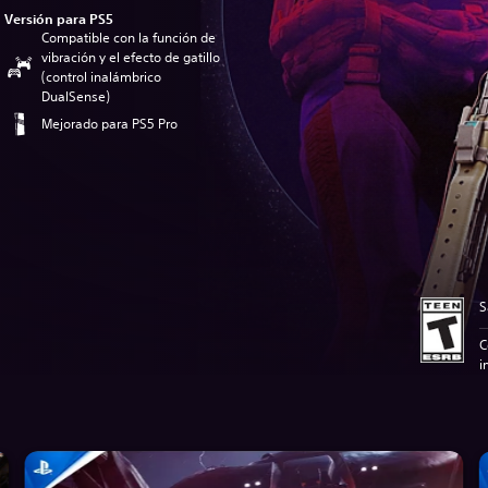
Versión para PS5
Compatible con la función de
vibración y el efecto de gatillo
(control inalámbrico
DualSense)
Mejorado para PS5 Pro
S
C
i