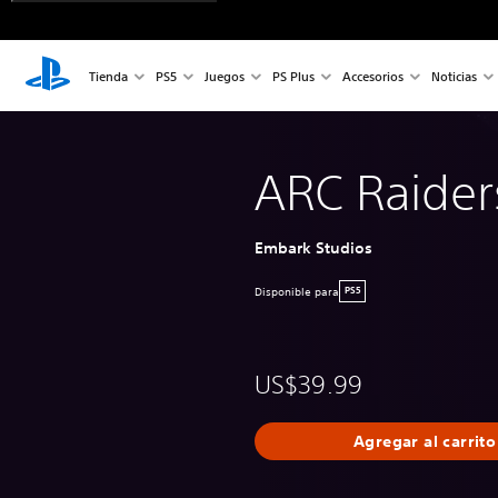
Tienda
PS5
Juegos
PS Plus
Accesorios
Noticias
ARC Raider
Embark Studios
Disponible para
PS5
US$39.99
Agregar al carrito