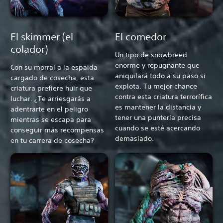
El skimmer (el
El comedor
colador)
Un tipo de snowbreed
enorme y repugnante que
Con su morral a la espalda
aniquilará todo a su paso si
cargado de cosecha, esta
explota. Tu mejor chance
criatura prefiere huir que
contra esta criatura terrorífica
luchar. ¿Te arriesgarás a
es mantener la distancia y
adentrarte en el peligro
tener una puntería precisa
mientras se escapa para
cuando se esté acercando
conseguir más recompensas
demasiado.
en tu carrera de cosecha?