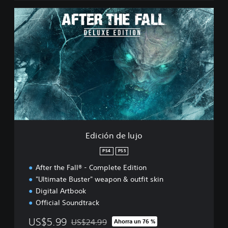
E
d
i
c
i
ó
n
d
e
l
u
j
o
Edición de lujo
PS4
PS5
After the Fall® - Complete Edition
"Ultimate Buster" weapon & outfit skin
Digital Artbook
Official Soundtrack
US$5.99
US$24.99
Ahorra un 76 %
Rebajado del precio original de US$24.99