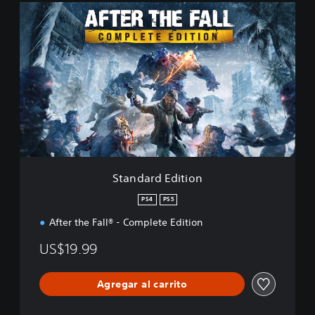
S
t
a
n
d
a
r
d
E
d
i
t
i
Standard Edition
o
n
PS4
PS5
After the Fall® - Complete Edition
US$19.99
Agregar al carrito