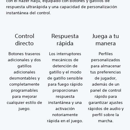
con el Razer Raiju, equipado con botones y gatillos de
respuesta ultrarápida y una capacidad de personalización
instantánea del control.
Control
Respuesta
Juega a tu
directo
rápida
manera
Botones traseros
Los interruptores
Perfiles
adicionales y dos
mecánicos de
personalizados
gatillos
detención de
para almacenar
adicionales
gatillo y el modo
tus preferencias
desmontables y
de gatillo sensible
de jugador,
completamente
para fuego rápido
además de un
programables
proporcionan
panel de control
para mejorar
respuesta
rápido para
cualquier estilo de
instantánea y una
garantizar ajustes
juego.
activación
rápidos de audio y
notoriamente
perfil sobre la
rápida en el juego.
marcha.