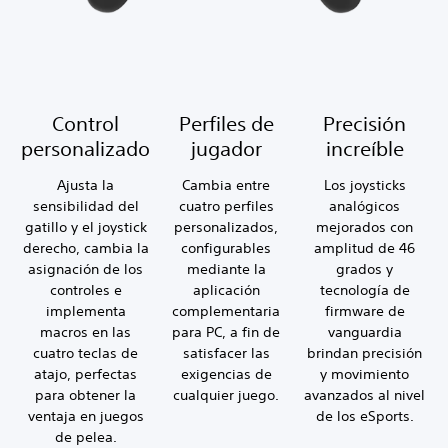
Control
Perfiles de
Precisión
personalizado
jugador
increíble
Ajusta la
Cambia entre
Los joysticks
sensibilidad del
cuatro perfiles
analógicos
gatillo y el joystick
personalizados,
mejorados con
derecho, cambia la
configurables
amplitud de 46
asignación de los
mediante la
grados y
controles e
aplicación
tecnología de
implementa
complementaria
firmware de
macros en las
para PC, a fin de
vanguardia
cuatro teclas de
satisfacer las
brindan precisión
atajo, perfectas
exigencias de
y movimiento
para obtener la
cualquier juego.
avanzados al nivel
ventaja en juegos
de los eSports.
de pelea.