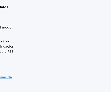
datos
.
al modo
ma)
, se
tinuación
sola PS5.
ones de