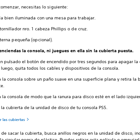
comenzar, necesitas lo siguiente:
la bien iluminada con una mesa para trabajar.
ornillador nro. 1 cabeza Phillips o de cruz.
nterna pequeña (opcional).
enciendas la consola, ni juegues en ella sin la cubierta puesta.
n pulsado el botón de encendido por tres segundos para apagar la 
 luego, quita todos los cables y dispositivos de la consola.
 la consola sobre un paño suave en una superficie plana y retira la 
te.
 la consola de modo que la ranura para disco esté en el lado izquie
 la cubierta de la unidad de disco de tu consola PS5.
ar las cubiertas
de sacar la cubierta, busca anillos negros en la unidad de disco, in
la circular negra de plástico. Puedes retirar esta película o empujar