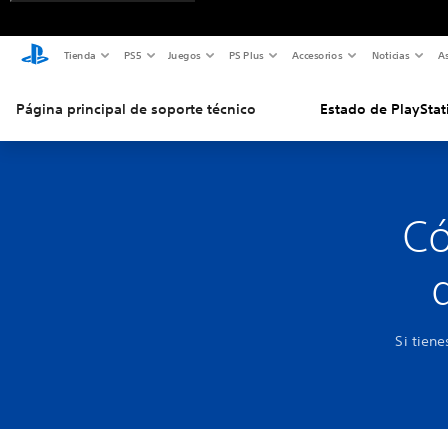
Tienda
PS5
Juegos
PS Plus
Accesorios
Noticias
As
Página principal de soporte técnico
Estado de PlayStat
Có
Si tien