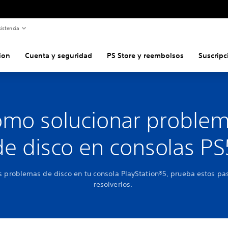
istencia
ion
Cuenta y seguridad
PS Store y reembolsos
Suscripc
mo solucionar proble
de disco en consolas PS
es problemas de disco en tu consola PlayStation®5, prueba estos pa
resolverlos.