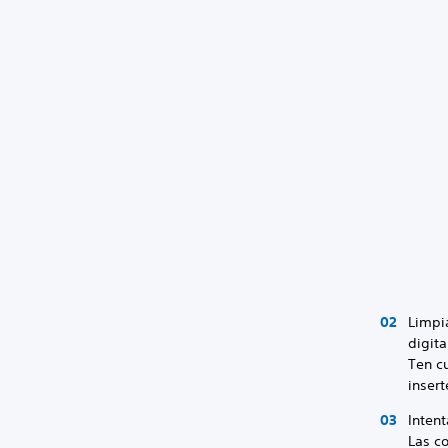
Limpi
digita
Ten cu
insert
Intent
Las c