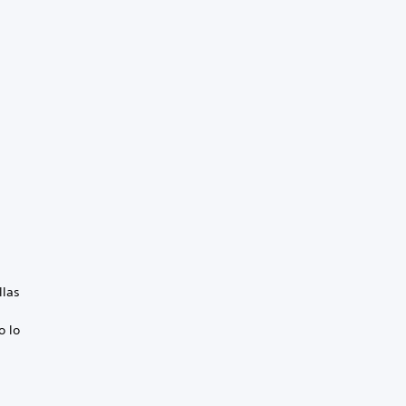
llas
o lo