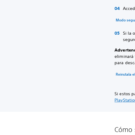
Acced
Modo segur
Si la
segur
Adverten
eliminará 
para desca
Reinstala e
Si estos p
PlayStatio
Cómo s