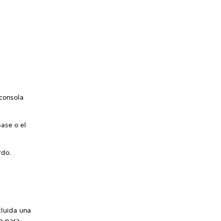
consola
base o el
rdo.
cluida una
la para