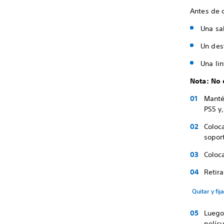
Antes de 
Una sa
Un dest
Una li
Nota: No 
Manté
PS5 y,
Coloca
sopor
Coloca
Retira
Quitar y fij
Luego 
pelícu