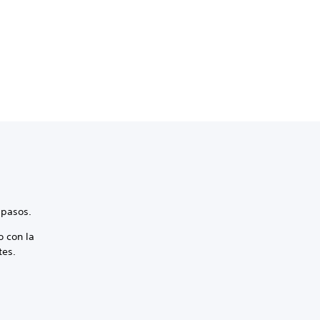
s pasos.
o con la
tes.