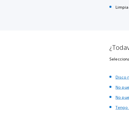
Limpia
¿Todav
Seleccion
Disco 
No pue
No pue
Tengo 