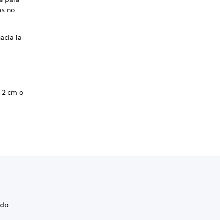
as no
hacia la
s 2 cm o
ado