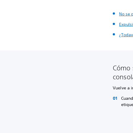
No se 
Expuls
¿Todav
Cómo s
consol
Vuelve a 
Cuando
etique