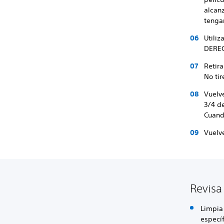
alcanz
tengan
Utiliz
DEREC
Retir
No tir
Vuelve
3/4 d
Cuando
Vuelve
Revisa
Limpia
especí