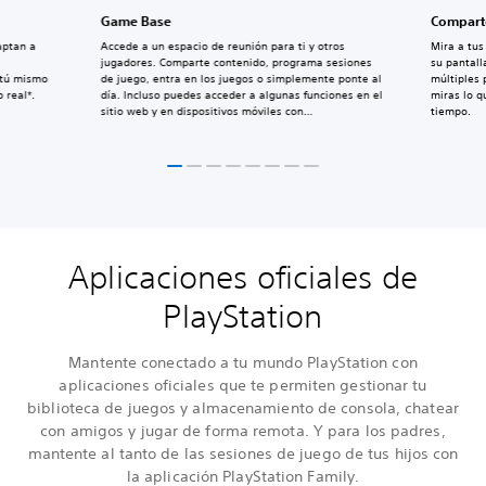
Game Base
Comparte
aptan a
Accede a un espacio de reunión para ti y otros
Mira a tu
jugadores. Comparte contenido, programa sesiones
su pantall
 tú mismo
de juego, entra en los juegos o simplemente ponte al
múltiples 
 real*.
día. Incluso puedes acceder a algunas funciones en el
miras lo 
sitio web y en dispositivos móviles con
tiempo.
PlayStation App.
Aplicaciones oficiales de
PlayStation
Mantente conectado a tu mundo PlayStation con
aplicaciones oficiales que te permiten gestionar tu
biblioteca de juegos y almacenamiento de consola, chatear
con amigos y jugar de forma remota. Y para los padres,
mantente al tanto de las sesiones de juego de tus hijos con
la aplicación PlayStation Family.