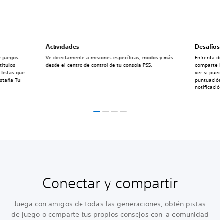
Actividades
Desafíos
e juegos
Ve directamente a misiones específicas, modos y más
Enfrenta d
títulos
desde el centro de control de tu consola PS5.
comparte l
 listas que
ver si pue
estaña Tu
puntuación
notificaci
Conectar y compartir
Juega con amigos de todas las generaciones, obtén pistas
de juego o comparte tus propios consejos con la comunidad