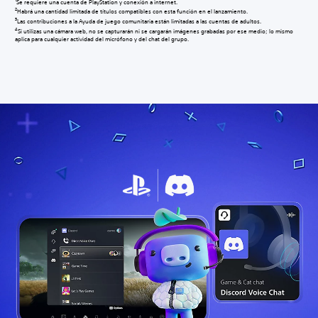
Se requiere una cuenta de PlayStation y conexión a internet.
2
Habrá una cantidad limitada de títulos compatibles con esta función en el lanzamiento.
3
Las contribuciones a la Ayuda de juego comunitaria están limitadas a las cuentas de adultos.
4
Si utilizas una cámara web, no se capturarán ni se cargarán imágenes grabadas por ese medio; lo mismo
aplica para cualquier actividad del micrófono y del chat del grupo.