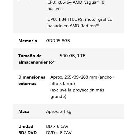
CPU: x86-64 AMD "Jaguar", 8
núcleos
GPU: 1.84 TFLOPS, motor gráfico
basado en AMD Radeon™
Memoria
GDDR5 8GB
Tamaño de
500 GB, 1 TB
almacenamiento*
Dimensiones
Aprox. 265×39×288 mm (ancho ×
externas
alto × largo)
(excluye la proyección más
grande)
Masa
Aprox. 2,1 kg
Unidad
BD × 6 CAV
BD/ DVD
DVD × 8 CAV