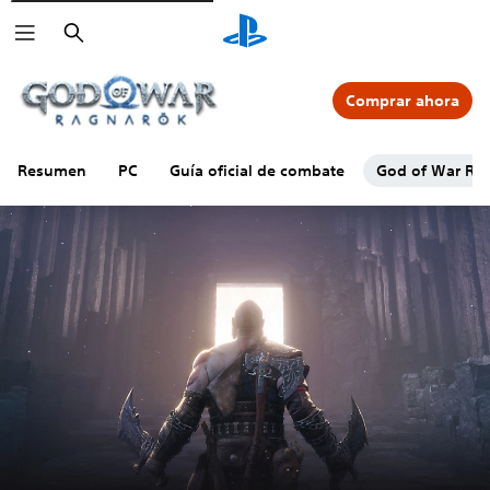
Buscar
Comprar ahora
Resumen
PC
Guía oficial de combate
God of War Rag