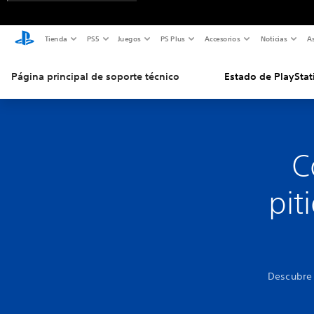
Tienda
PS5
Juegos
PS Plus
Accesorios
Noticias
As
Página principal de soporte técnico
Estado de PlayStat
C
pit
Descubre 