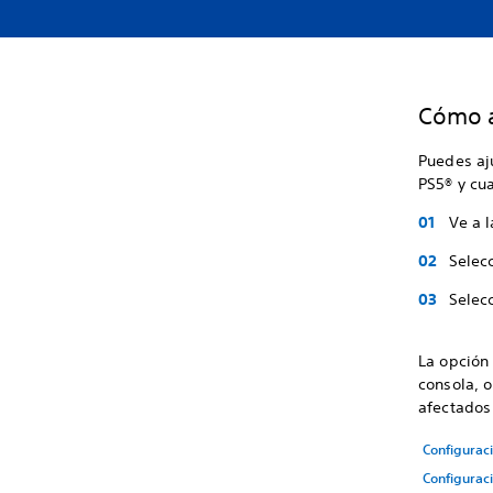
Cómo a
Puedes aj
PS5® y cu
Ve a l
Selec
Selec
La opció
consola, 
afectados 
Configurac
Configurac