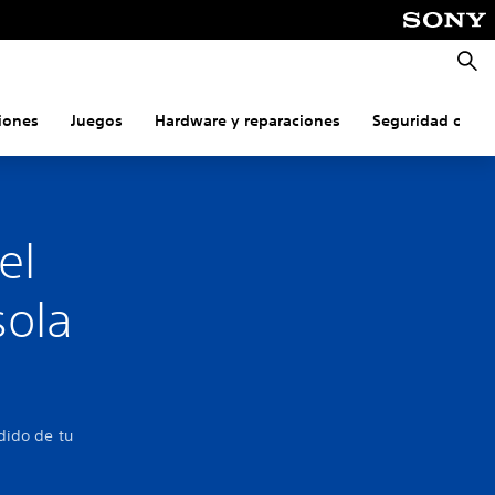
Busca
iones
Juegos
Hardware y reparaciones
Seguridad onlin
el
sola
dido de tu