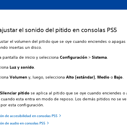
justar el sonido del pitido en consolas PS5
ustar el volumen del pitido que se oye cuando enciendes o apagas 
ando insertas un disco.
a pantalla de inicio y selecciona
Configuración
>
Sistema
.
ciona
Luz y sonido
.
ciona
Volumen
y, luego, selecciona
Alto (estándar)
,
Medio
o
Bajo
.
n
Silenciar pitido
se aplica al pitido que se oye cuando enciendes o
o cuando esta entra en modo de reposo. Los demás pitidos no se ve
por esta configuración.
ión de accesibilidad en consolas PS5
ión de audio en consolas PS5