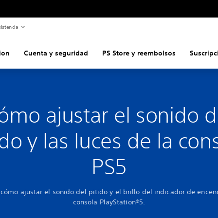
istencia
ion
Cuenta y seguridad
PS Store y reembolsos
Suscripc
ómo ajustar el sonido d
ido y las luces de la con
PS5
cómo ajustar el sonido del pitido y el brillo del indicador de encen
consola PlayStation®5.