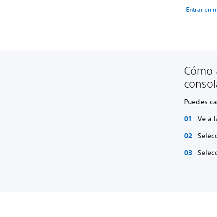
Entrar en 
Cómo a
consol
Puedes ca
Ve a l
Selec
Selec