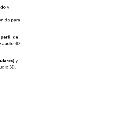
zado
y
onido para
 perfil de
e audio 3D
culares)
y
udio 3D.