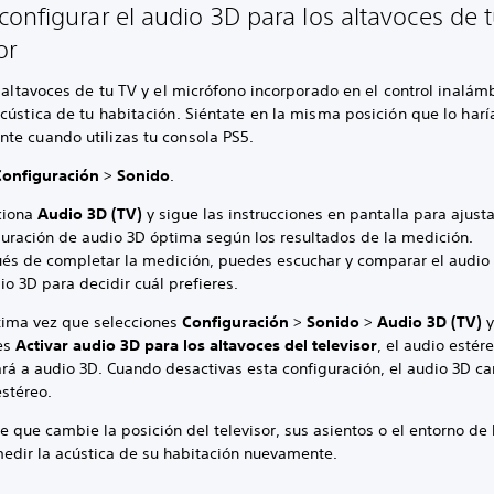
onfigurar el audio 3D para los altavoces de 
or
s altavoces de tu TV y el micrófono incorporado en el control inalám
cústica de tu habitación. Siéntate en la misma posición que lo harí
te cuando utilizas tu consola PS5.
Configuración
>
Sonido
.
ciona
Audio 3D (TV)
y sigue las instrucciones en pantalla para ajusta
guración de audio 3D óptima según los resultados de la medición.
és de completar la medición, puedes escuchar y comparar el audio 
io 3D para decidir cuál prefieres.
xima vez que selecciones
Configuración
>
Sonido
>
Audio 3D (TV)
tes
Activar audio 3D para los altavoces del televisor
, el audio estér
rá a audio 3D. Cuando desactivas esta configuración, el audio 3D c
estéreo.
 que cambie la posición del televisor, sus asientos o el entorno de l
edir la acústica de su habitación nuevamente.