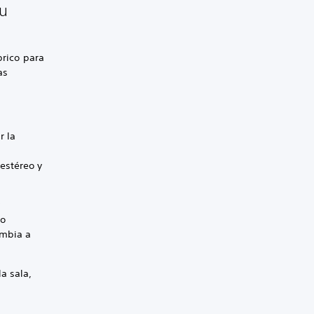
tu
brico para
as
r la
estéreo y
y
eo
ambia a
a sala,