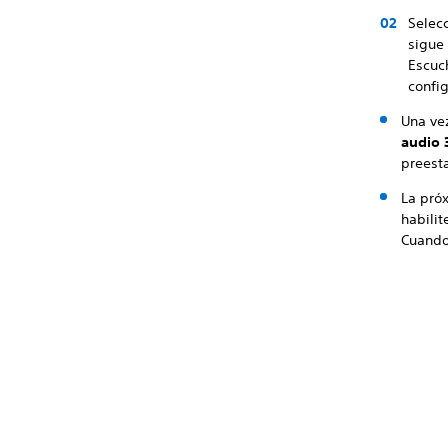
Selec
sigue 
Escuc
config
Una ve
audio 
preesta
La pró
habili
Cuando