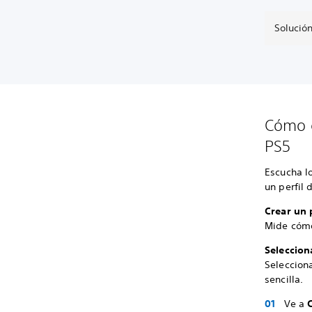
Solución
Cómo c
PS5
Escucha l
un perfil 
Crear un 
Mide cómo
Seleccion
Seleccion
sencilla.
Ve a