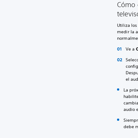
Cómo c
televis
Utiliza lo
medir la a
normalmen
Ve a
Selec
confi
Despu
el aud
La pró
habili
cambia
audio 
Siempre
debe m