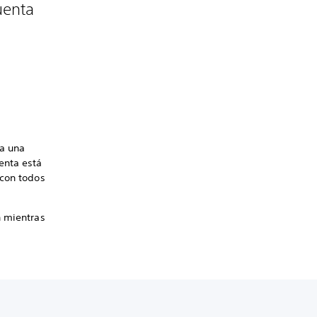
uenta
ta una
enta está
 con todos
n mientras