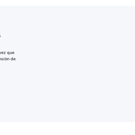
s
 vez que
nsión de