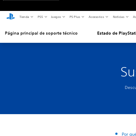
Tienda
PS5
Juegos
PS Plus
Accesorios
Noticias
As
Página principal de soporte técnico
Estado de PlayStat
Su
Descu
Por qu