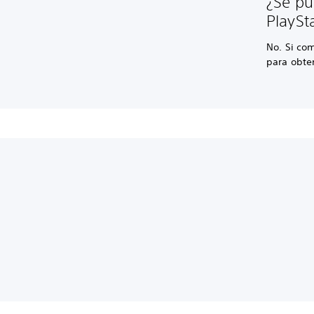
¿Se pu
PlaySt
No. Si co
para obte