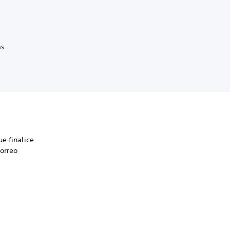
ás
e finalice
correo