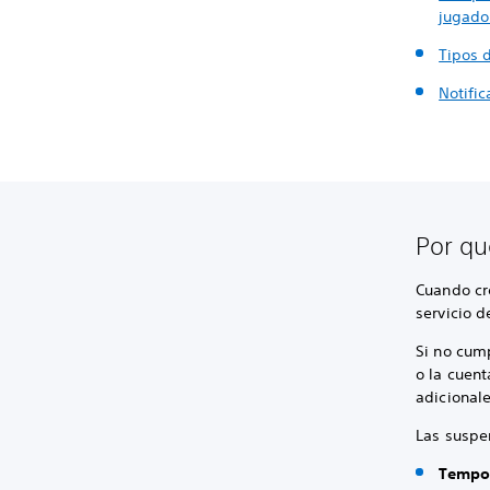
jugado
Tipos 
Notifi
Por qu
Cuando cr
servicio d
Si no cum
o la cuen
adicionale
Las suspe
Tempo