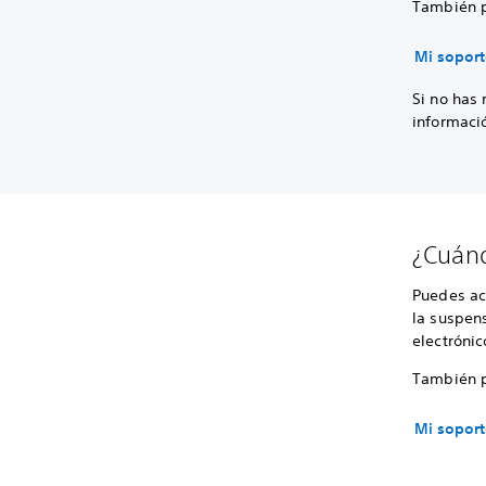
También p
Mi sopor
Si no has 
informaci
¿Cuánd
Puedes acc
la suspens
electrónic
También p
Mi sopor