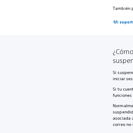
También p
Mi sopor
¿Cómo 
suspen
Si suspend
iniciar ses
Si tu cuen
funciones 
Normalmen
suspendid
asociada a
correo no 