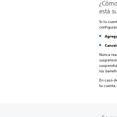
¿Cómo 
está s
Si tu cuen
configurac
Agrega
Cancel
Nunca rea
suspensió
suspendid
los benefi
En caso d
tu cuenta