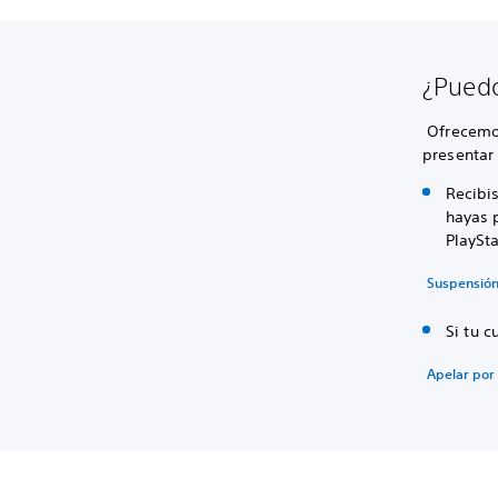
¿Puedo
Ofrecemos
presentar 
Recibi
hayas 
PlaySt
Suspensión
Si tu 
Apelar por