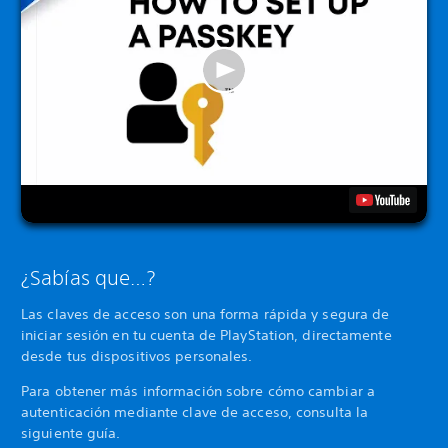
¿Sabías que…?
Las claves de acceso son una forma rápida y segura de
iniciar sesión en tu cuenta de PlayStation, directamente
desde tus dispositivos personales.
Para obtener más información sobre cómo cambiar a
autenticación mediante clave de acceso, consulta la
siguiente guía.