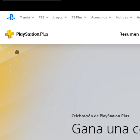
Tienda
PS5
Juegos
PS Plus
Accesorios
Noticias
As
Resumen
Celebración de PlayStation Plus
Gana una c