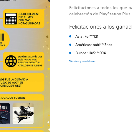
Felicitaciones a todos los que 
celebración de PlayStation Plus
Felicitaciones a los gana
Asia: For***t21
Américas: rodri***3rios
Europa: HuS***094
Términos y condiciones