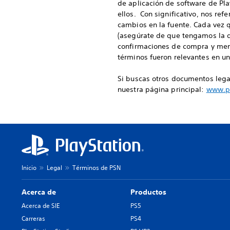
de aplicación de software de Pl
ellos. Con significativo, nos ref
cambios en la fuente. Cada vez q
(asegúrate de que tengamos la d
confirmaciones de compra y mens
términos fueron relevantes en u
Si buscas otros documentos legal
nuestra página principal:
www.pl
Inicio
Legal
Términos de PSN
Acerca de
Productos
Acerca de SIE
PS5
Carreras
PS4