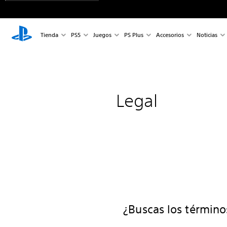
Tienda
PS5
Juegos
PS Plus
Accesorios
Noticias
Legal
¿Buscas los términos