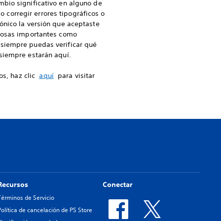
mbio significativo en alguno de
o corregir errores tipográficos o
ónico la versión que aceptaste
 cosas importantes como
siempre puedas verificar qué
siempre estarán aquí.
os, haz clic
aquí
para visitar
Recursos
Conectar
Términos de Servicio
Política de cancelación de PS Store