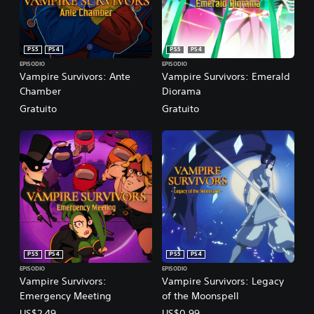
PS5
PS4
PS5
PS4
EPISODIO
EPISODIO
Vampire Survivors: Ante
Vampire Survivors: Emerald
Chamber
Diorama
Gratuito
Gratuito
PS5
PS4
PS5
PS4
EPISODIO
EPISODIO
Vampire Survivors:
Vampire Survivors: Legacy
Emergency Meeting
of the Moonspell
US$2.49
US$0.99