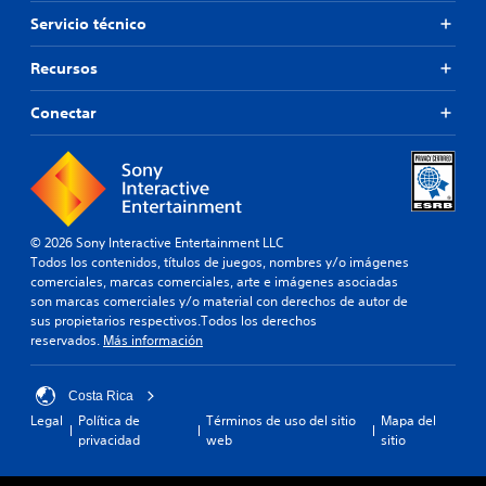
a
d
(
Servicio técnico
o
s
s
o
Recursos
l
l
o
o
Conectar
s
e
b
l
o
j
t
u
o
e
n
g
e
o
© 2026 Sony Interactive Entertainment LLC
s
o
Todos los contenidos, títulos de juegos, nombres y/o imágenes
.
f
comerciales, marcas comerciales, arte e imágenes asociadas
f
son marcas comerciales y/o material con derechos de autor de
l
S
sus propietarios respectivos.Todos los derechos
i
reservados.
Más información
e
n
p
e
u
)
Costa Rica
e
.
Legal
Política de
Términos de uso del sitio
Mapa del
d
privacidad
web
sitio
e
j