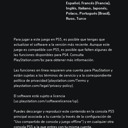
r
P
Español, Francés (Francia),
e
l
u
Inglés, Italiano, Japonés,
r
o
e
Polaco, Portugués (Brasil),
m
s
d
Ruso, Turco
o
v
e
m
o
s
e
l
j
n
ú
u
Para jugar a este juego en PS5, es posible que tengas que 
t
m
g
actualizar el software a la versión más reciente. Aunque este 
o
e
a
juego es compatible con PS5, es posible que falten algunas de 
d
n
r
las funciones disponibles para PS4. Consulta 
u
e
y
PlayStation.com/bc para obtener más información.
r
s
d
a
d
e
Las funciones en línea requieren una cuenta para PlayStation y 
n
e
s
están sujetas a los términos de servicio y a la correspondiente 
t
a
p
política de privacidad (playstation.com/Terms y 
e
u
l
playstation.com/legal/privacy-policy).
e
d
a
l
i
z
El software está sujeto a licencia 
g
o
a
(us.playstation.com/softwarelicense/sp).
a
i
r
m
n
t
Puedes descargar y reproducir este contenido en la consola PS5 
e
d
e
principal asociada a tu cuenta (a través de la configuración de 
p
i
p
“Uso compartido de consola y juego offline”) y en cualquier otra 
l
v
o
consola PS5 a la que entres con tu misma cuenta.
a