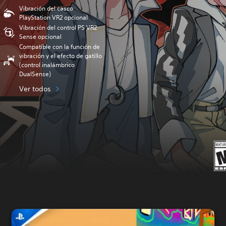
Vibración del casco
PlayStation VR2 opcional
Vibración del control PS VR2
Sense opcional
Compatible con la función de
vibración y el efecto de gatillo
(control inalámbrico
DualSense)
Ver todos