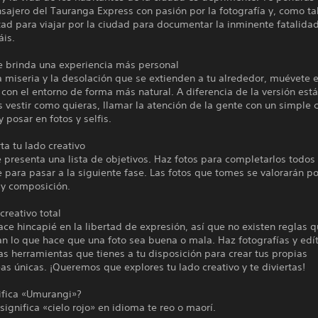
ajero del Tauranga Express con pasión por la fotografía y, como tal
rtad para viajar por la ciudad para documentar la inminente fatalida
áis.
e brinda una experiencia más personal
 miseria y la desolación que se extienden a tu alrededor, muévete 
 con el entorno de forma más natural. A diferencia de la versión est
 vestir como quieras, llamar la atención de la gente con un simple
 posar en fotos y selfis.
a tu lado creativo
e presenta una lista de objetivos. Haz fotos para completarlos todos
 para pasar a la siguiente fase. Las fotos que tomes se valorarán por
 y composición.
creativo total
ace hincapié en la libertad de expresión, así que no existen reglas 
n lo que hace que una foto sea buena o mala. Haz fotografías y edí
tas herramientas que tienes a tu disposición para crear tus propias
as únicas. ¡Queremos que explores tu lado creativo y te diviertas!
ifica «Umurangi»?
ignifica «cielo rojo» en idioma te reo o maorí.