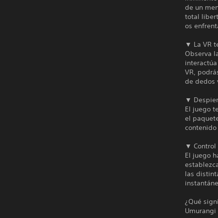
de un mens
total libe
os enfrent
▼ La VR t
Observa la
interactúa
VR, podrás
de dedos y
▼ Despiert
El juego t
el paquete
contenido
▼ Control 
El juego h
establezca
las distin
instantáne
¿Qué sign
Umurangi s