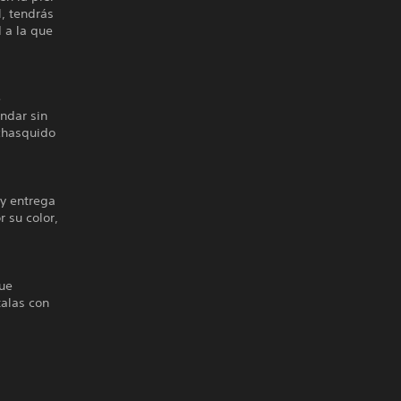
, tendrás
d a la que
e
ándar sin
 chasquido
 y entrega
 su color,
que
talas con