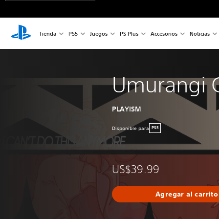
Tienda
PS5
Juegos
PS Plus
Accesorios
Noticias
Umurangi 
PLAYISM
Disponible para
PS5
US$39.99
Agregar al carrito