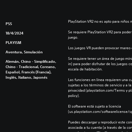
p
e
c
i
PlayStation VR2 no es apto para niños 
PS5
a
Se requiere PlayStation VR2 para poder 
l
18/4/2024
juego.
PLAYISM
Los juegos VR pueden provocar mareo c
Aventura, Simulación
Se requiere tener un área de juego mínima
Alemán, Chino - Simplificado,
in) para poder disfrutar de los juegos c
Chino - Tradicional, Coreano,
escala de habitación.
Español, Francés (Francia),
Inglés, Italiano, Japonés
Las funciones en línea requieren una cu
sujetas a los términos de servicio y a la
privacidad (playstation.com/Terms y pl
policy).
El software está sujeto a licencia 
(us.playstation.com/softwarelicense/sp
Puedes descargar y reproducir este cont
asociada a tu cuenta (a través de la co