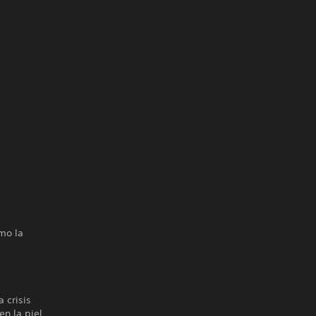
mo la
 crisis
en la piel