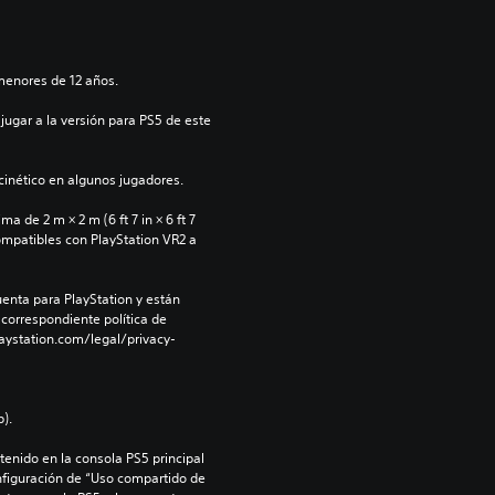
menores de 12 años.
jugar a la versión para PS5 de este 
inético en algunos jugadores.
 de 2 m × 2 m (6 ft 7 in × 6 ft 7 
ompatibles con PlayStation VR2 a 
enta para PlayStation y están 
 correspondiente política de 
aystation.com/legal/privacy-
).
enido en la consola PS5 principal 
nfiguración de “Uso compartido de 