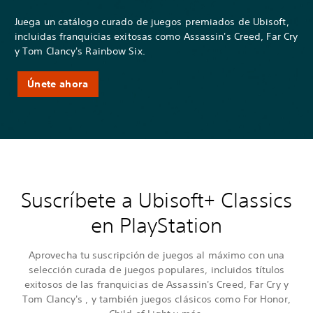
Juega un catálogo curado de juegos premiados de Ubisoft,
incluidas franquicias exitosas como Assassin's Creed, Far Cry
y Tom Clancy's Rainbow Six.
Únete ahora
Suscríbete a Ubisoft+ Classics
en PlayStation
Aprovecha tu suscripción de juegos al máximo con una
selección curada de juegos populares, incluidos títulos
exitosos de las franquicias de Assassin's Creed, Far Cry y
Tom Clancy's , y también juegos clásicos como For Honor,