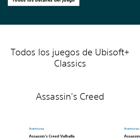
Todos los detalles del juego
Todos los juegos de Ubisoft+
Classics
Assassin's Creed
Aventuras
Aventuras
Assassin's Creed Valhalla
Assassin