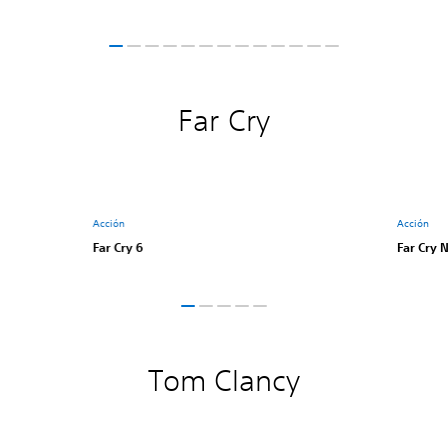
Far Cry
Acción
Acción
Far Cry 6
Far Cry
Tom Clancy