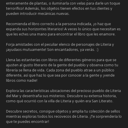
enteramente de plantas, o iluminarla con velas para darle un toque
terrorífico! Además, los objetos tienen efectos en tus clientes y
pueden introducir mecánicas nuevas.
Recomienda el libro correcto a la persona indicada, ¡o haz que
expanda sus horizontes literarios! A veces lo único que necesitan es
que les eches una mano para encontrar el libro que les enamore.
Forja amistades con el peculiar elenco de personajes de Literia y
¡ayudaos mutuamente! Son encantadores, ya verás. :)
Llena las estanterías con libros de diferentes géneros para que se
ajusten al gusto literario de la gente del pueblo y observa como tu
librería se llena de vida. Cada zona del pueblo atrae a un público
diferente, así que haz lo que sea por conocer a la gente y ¡vende
libros como nadie!
Explora las características ubicaciones del precioso pueblo de Literia
del Mar y desentraña sus misterios. Descubre su extensa historia,
como qué ocurrió con la villa de Literia y quién era San Literato.
Descubre secretos, consigue objetos y amplia tu colección de sellos
mientras exploras todos los recovecos de Literia. ¡Te sorprendería lo
que te puedes encontrar!