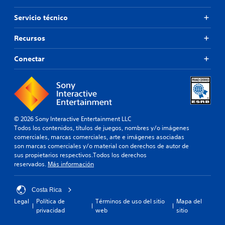
o
d
s
e
Servicio técnico
g
s
a
e
Recursos
t
s
i
t
Conectar
l
a
l
b
o
l
s
e
a
c
d
e
a
r
© 2026 Sony Interactive Entertainment LLC
p
l
Todos los contenidos, títulos de juegos, nombres y/o imágenes
t
a
comerciales, marcas comerciales, arte e imágenes asociadas
a
s
son marcas comerciales y/o material con derechos de autor de
t
a
sus propietarios respectivos.Todos los derechos
i
l
reservados.
Más información
v
i
o
d
s
a
Costa Rica
.
d
Legal
Política de
Términos de uso del sitio
Mapa del
e
privacidad
web
sitio
a
u