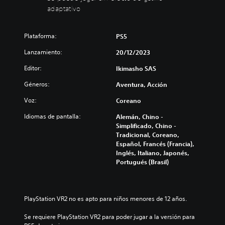
o
s
adaptativo
l
i
u
n
Plataforma:
PS5
m
e
e
f
Lanzamiento:
20/12/2023
n
e
c
Editor:
Ikimasho SAS
P
t
u
Géneros:
Aventura, Acción
o
e
d
d
Voz:
Coreano
e
e
s
Idiomas de pantalla:
Alemán, Chino -
g
r
Simplificado, Chino -
a
e
Tradicional, Coreano,
t
d
Español, Francés (Francia),
i
u
Inglés, Italiano, Japonés,
l
c
Portugués (Brasil)
l
i
o
r
y
a
s
d
PlayStation VR2 no es apto para niños menores de 12 años.
i
a
l
Se requiere PlayStation VR2 para poder jugar a la versión para 
p
e