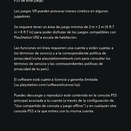
PS5 de este juego.
t
n
a
c
Los juegos VR pueden provocar mareo cinético en algunos 
t
i
jugadores.
i
a
v
r
Se requiere tener un área de juego mínima de 2 m × 2 m (6 ft 7 
l
o
in × 6 ft 7 in) para poder disfrutar de los juegos compatibles con 
o
PlayStation VR2 a escala de habitación.
P
s
u
v
Las funciones en línea requieren una cuenta y están sujetas a 
e
o
los términos de servicio y a la correspondiente política de 
d
l
privacidad (visita playstationnetwork.com para consultar los 
e
ú
términos de servicio y las correspondientes políticas de 
s
m
privacidad de tu país).
j
e
u
n
El software está sujeto a licencia y garantía limitada 
g
e
(us.playstation.com/softwarelicense/sp).
a
s
r
d
Puedes descargar y reproducir este contenido en la consola PS5 
s
e
principal asociada a tu cuenta (a través de la configuración de 
i
a
“Uso compartido de consola y juego offline”) y en cualquier otra 
n
u
consola PS5 a la que entres con tu misma cuenta.
t
d
e
i
n
o
e