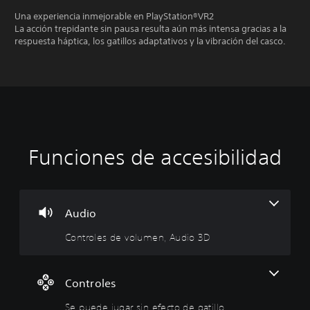
Una experiencia inmejorable en PlayStation®VR2
La acción trepidante sin pausa resulta aún más intensa gracias a la
respuesta háptica, los gatillos adaptativos y la vibración del casco.
Funciones de accesibilidad
C
S
o
e
n
p
t
u
r
e
Audio
o
d
Controles de volumen, Audio 3D
l
e
e
j
s
u
d
g
Controles
e
a
Se puede jugar sin efecto de gatillo
v
r