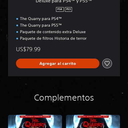
Deluxe para PS4™ y PS5™
™
y
PS4
PS5
P
The Quarry para PS4™
S
5
The Quarry para PS5™
™
Paquete de contenido extra Deluxe
Paquete de filtros Historia de terror
US$79.99
Agregar al carrito
Complementos