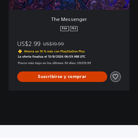
e
r
The Messenger
PS4
PS5
US$2.99
US$19.99
Rebajado del precio original de US$19.99
Ahorra un 10 % más con PlayStation Plus
La oferta finaliza el 13/8/2026 06:59 AM UTC
Precio más bajo en los últimos 30 días: US$19.99
Suscribirse y comprar