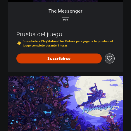
r
The Messenger
PS4
Prueba del juego
Suscríbete a PlayStation Plus Deluxe para jugar a la prueba del
juego completo durante 1 horas
Suscribirse
T
h
e
M
e
s
s
e
n
g