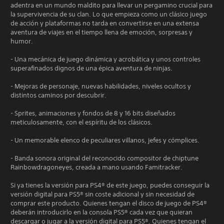
adentra en un mundo maldito para llevar un pergamino crucial para
la supervivencia de su clan. Lo que empieza como un clásico juego
de acción y plataformas no tarda en convertirse en una extensa
aventura de viajes en el tiempo llena de emoción, sorpresas y
humor.
- Una mecánica de juego dinámica y acrobática y unos controles
superafinados dignos de una épica aventura de ninjas.
- Mejoras de personaje, nuevas habilidades, niveles ocultos y
distintos caminos por descubrir.
- Sprites, animaciones y fondos de 8 y 16 bits diseñados
meticulosamente, con el espíritu de los clásicos.
- Un memorable elenco de peculiares villanos, jefes y cómplices.
- Banda sonora original del reconocido compositor de chiptune
Rainbowdragoneyes, creada a mano usando Famitracker.
Si ya tienes la versión para PS4® de este juego, puedes conseguir la
versión digital para PS5® sin coste adicional y sin necesidad de
comprar este producto. Quienes tengan el disco de juego de PS4®
deberán introducirlo en la consola PS5® cada vez que quieran
descargar o jugar a la versión digital para PS5®. Quienes tengan el