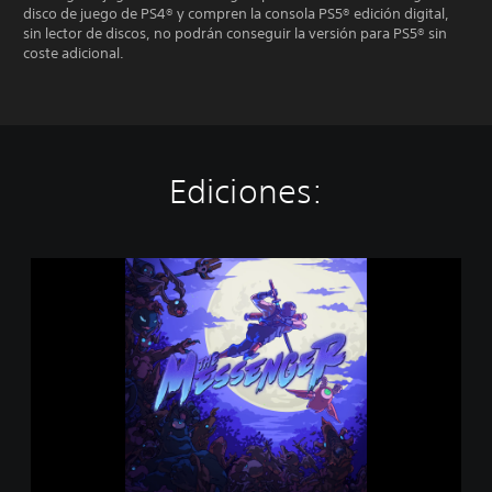
disco de juego de PS4® y compren la consola PS5® edición digital,
sin lector de discos, no podrán conseguir la versión para PS5® sin
coste adicional.
Ediciones:
T
h
e
M
e
s
s
e
n
g
e