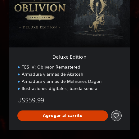
x
e
E
d
i
t
i
o
n
Deluxe Edition
TES IV: Oblivion Remastered
Armadura y armas de Akatosh
Armadura y armas de Mehrunes Dagon
Ilustraciones digitales; banda sonora
US$59.99
Agregar al carrito