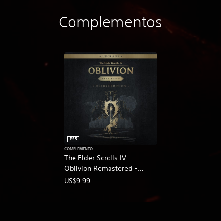
Complementos
PS5
COMPLEMENTO
The Elder Scrolls IV:
Oblivion Remastered -
Deluxe Edition Upgrade
US$9.99