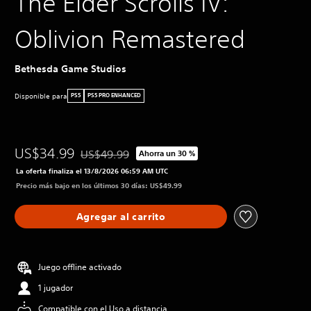
The Elder Scrolls IV:
Oblivion Remastered
Bethesda Game Studios
Disponible para
PS5
PS5 PRO ENHANCED
US$34.99
US$49.99
Ahorra un 30 %
Rebajado del precio original de US$49.99
La oferta finaliza el 13/8/2026 06:59 AM UTC
Precio más bajo en los últimos 30 días: US$49.99
Agregar al carrito
Juego offline activado
1 jugador
Compatible con el Uso a distancia