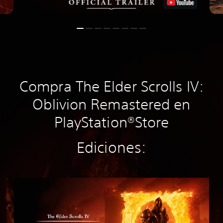
Compra The Elder Scrolls IV:
Oblivion Remastered en
PlayStation®Store
Ediciones:
S
t
a
n
d