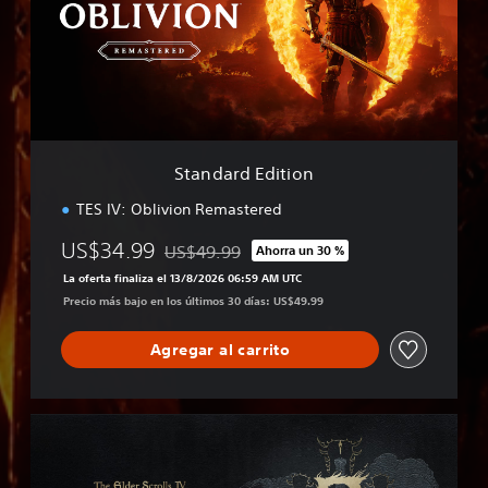
a
r
d
E
d
i
t
i
Standard Edition
o
n
TES IV: Oblivion Remastered
US$34.99
US$49.99
Ahorra un 30 %
Rebajado del precio original de US$49.99
La oferta finaliza el 13/8/2026 06:59 AM UTC
Precio más bajo en los últimos 30 días: US$49.99
Agregar al carrito
D
e
l
u