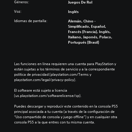
n
Géneros:
Juegos De Rol
ú
f
t
c
d
m
í
u
o
Voz:
e
Inglés
e
o
l
n
a
n
g
o
t
Idiomas de pantalla:
Alemán, Chino -
u
e
e
s
r
Simplificado, Español,
d
s
n
p
o
Francés (Francia), Inglés,
i
d
e
a
l
Italiano, Japonés, Polaco,
o
e
r
r
e
Portugués (Brasil)
t
a
a
a
s
a
u
l
l
a
m
d
d
a
u
b
i
e
h
n
Las funciones en línea requieren una cuenta para PlayStation y 
i
o
l
i
a
están sujetas a los términos de servicio y a la correspondiente 
é
i
j
s
d
política de privacidad (playstation.com/Terms y 
n
n
u
t
i
playstation.com/legal/privacy-policy).
s
d
e
o
s
e
i
g
r
p
El software está sujeto a licencia 
c
v
o
i
o
(us.playstation.com/softwarelicense/sp).
o
i
e
a
s
m
d
l
y
i
Puedes descargar y reproducir este contenido en la consola PS5 
u
u
i
l
c
principal asociada a tu cuenta (a través de la configuración de 
n
a
g
o
i
“Uso compartido de consola y juego offline”) y en cualquier otra 
i
l
i
s
ó
consola PS5 a la que entres con tu misma cuenta.
c
e
e
p
n
a
s
n
e
p