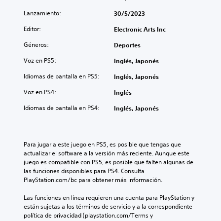
r
c
l
d
s
m
o
o
e
Lanzamiento:
e
30/5/2023
a
n
s
s
s
c
t
Editor:
Electronic Arts Inc
v
j
o
i
r
o
u
i
Géneros:
ó
o
Deportes
l
g
c
n
l
ú
a
o
Voz en PS5:
Inglés, Japonés
d
e
m
r
n
e
s
e
s
o
Idiomas de pantalla en PS5:
Inglés, Japonés
a
d
n
i
s
u
e
Voz en PS4:
e
n
Inglés
p
d
l
s
n
r
i
j
Idiomas de pantalla en PS4:
Inglés, Japonés
d
e
e
o
u
e
c
d
t
e
a
e
e
a
g
u
s
f
m
o
Para jugar a este juego en PS5, es posible que tengas que 
d
i
i
b
e
actualizar el software a la versión más reciente. Aunque este 
i
d
n
i
n
juego es compatible con PS5, es posible que falten algunas de 
o
a
i
é
c
las funciones disponibles para PS4. Consulta 
i
d
d
n
u
PlayStation.com/bc para obtener más información.
n
d
o
s
a
d
e
s
e
l
Las funciones en línea requieren una cuenta para PlayStation y 
i
u
p
c
q
están sujetas a los términos de servicio y a la correspondiente 
v
s
a
o
u
política de privacidad (playstation.com/Terms y 
i
a
r