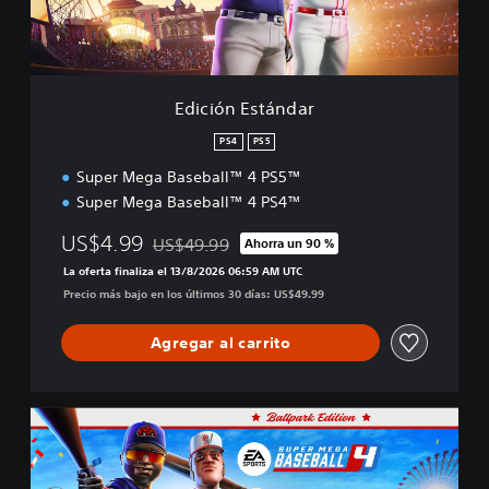
s
t
á
n
d
Edición Estándar
a
r
PS4
PS5
Super Mega Baseball™ 4 PS5™
Super Mega Baseball™ 4 PS4™
US$4.99
US$49.99
Ahorra un 90 %
Rebajado del precio original de US$49.99
La oferta finaliza el 13/8/2026 06:59 AM UTC
Precio más bajo en los últimos 30 días: US$49.99
Agregar al carrito
E
d
i
c