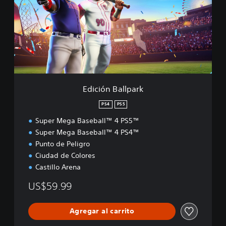
i
ó
n
B
a
l
l
p
a
Edición Ballpark
r
k
PS4
PS5
Super Mega Baseball™ 4 PS5™
Super Mega Baseball™ 4 PS4™
Punto de Peligro
Ciudad de Colores
Castillo Arena
US$59.99
Agregar al carrito