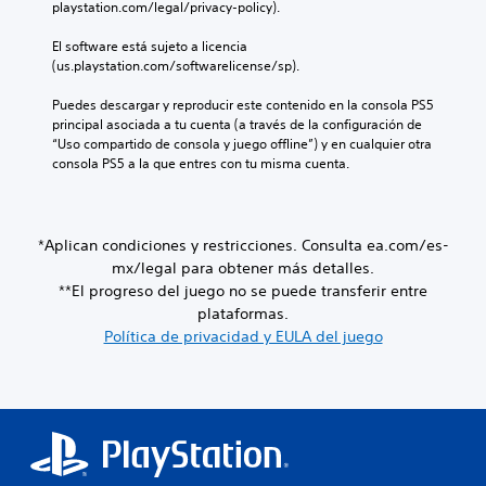
m
i
playstation.com/legal/privacy-policy).
d
r
a
u
e
u
l
c
n
r
El software está sujeto a licencia 
a
o
o
i
m
(us.playstation.com/softwarelicense/sp).
l
s
m
c
o
e
c
u
a
m
Puedes descargar y reproducir este contenido en la consola PS5 
s
o
n
v
e
principal asociada a tu cuenta (a través de la configuración de 
.
n
i
i
n
“Uso compartido de consola y juego offline”) y en cualquier otra 
t
c
s
t
consola PS5 a la que entres con tu misma cuenta.
r
a
A
u
o
o
r
a
.
u
l
t
l
d
e
e
m
i
s
*Aplican condiciones y restricciones. Consulta ea.com/es-
m
R
e
d
o
á
mx/legal para obtener más detalles.
e
n
e
s
m
**El progreso del juego no se puede transferir entre
c
t
m
f
o
plataformas.
o
e
o
á
n
o
Política de privacidad y EULA del juego
r
v
c
o
a
d
i
i
t
P
a
m
l
r
u
i
t
m
a
e
e
e
o
v
d
n
n
r
é
e
t
t
i
s
s
o
e