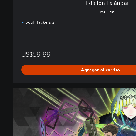
Edición Estándar
PS4
PS5
Soul Hackers 2
US$59.99
Agregar al carrito
E
d
i
c
i
ó
n
D