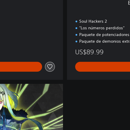
t
a
l
Soul Hackers 2
"Los números perdidos"
Paquete de potenciadores
Paquete de demonios extr
US$89.99