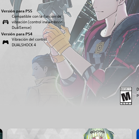
Versión para PS5
Compatible con la función de
vibración (control inalámbrico
DualSense)
Versión para PS4
Vibración del control
DUALSHOCK 4
D
p