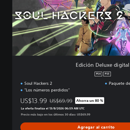
e
l
u
x
e
d
i
g
i
t
Edición Deluxe digital
a
l
PS4
PS5
Soul Hackers 2
Paquete de
"Los números perdidos"
US$13.99
US$69.99
Ahorra un 80 %
Rebajado del precio original de US$69.99
La oferta finaliza el 13/8/2026 06:59 AM UTC
Precio más bajo en los últimos 30 días: US$69.99
Agregar al carrito