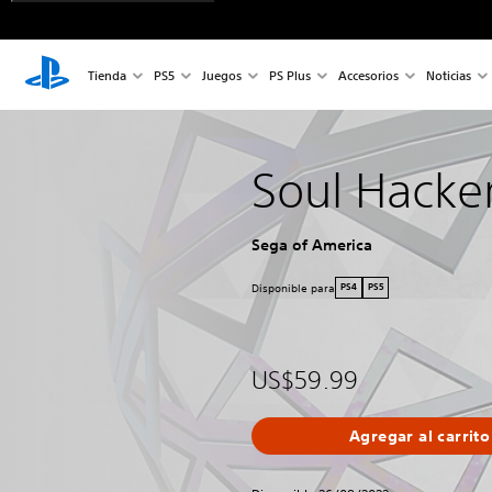
Tienda
PS5
Juegos
PS Plus
Accesorios
Noticias
Soul Hacke
Sega of America
Disponible para
PS4
PS5
US$59.99
Agregar al carrito