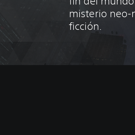
fin del mundo
misterio neo-n
ficción.