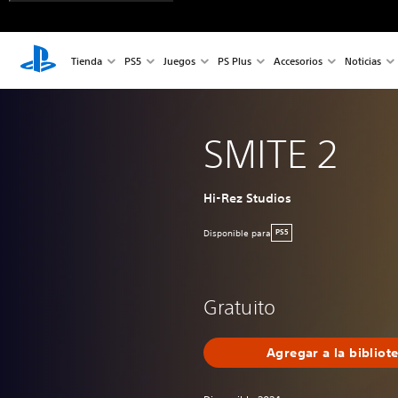
Tienda
PS5
Juegos
PS Plus
Accesorios
Noticias
SMITE 2
Hi-Rez Studios
Disponible para
PS5
Gratuito
Agregar a la bibliot