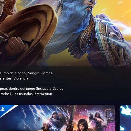
sumo de alcohol, Sangre, Temas
erentes, Violencia
ras dentro del juego (Incluye artículos
torios), Los usuarios interactúan