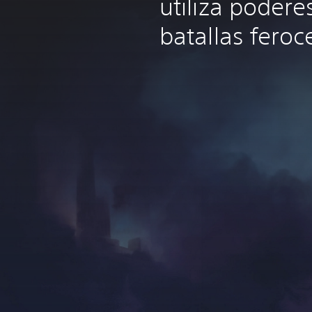
utiliza podere
batallas feroc