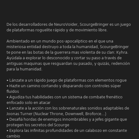
De los desarrolladores de NeuroVoider, ScourgeBringer es un juego
de plataformas roguelite rápido y de movimiento libre.
Ambientado en un mundo pos-apocalíptico en el que una
misteriosa entidad destruyo a toda la humanidad, ScourgeBringer
te pone en las botas de la guerrera mas violenta de su clan: Kyhra.
Ayúdala a explorar lo desconocido y cortar su paso a través de
antiguas maquinas que resguardan su pasado, y quizás, redención
para la humanidad.
• Lánzate a un rápido juego de plataformas con elementos rogue
• Hazte un camino cortando y disparando con controles súper
fluidos
• Agudiza tus habilidades con un sistema de combate frenético
enfocado solo en atacar
• Lanzate a la acción con los sobrenaturales sonidos adaptables de
Joonas Turner (Nuclear Throne, Downwell, Broforce...)
• Desafiá hordas de enemigos innombrables y a jefes gigante que
protegen los secretos del Scourge
• Explora las infinitas profundidades de un calabozo en constante
cambio