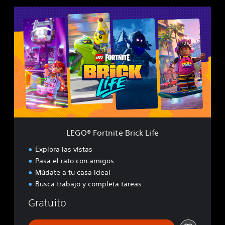
L
E
G
O
®
F
o
r
t
n
i
t
e
LEGO® Fortnite Brick Life
B
r
Explora las vistas
i
Pasa el rato con amigos
c
Múdate a tu casa ideal
k
L
Busca trabajo y completa tareas
i
Gratuito
f
e