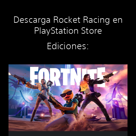
Descarga Rocket Racing en
PlayStation Store
Ediciones:
F
o
r
t
n
i
t
e