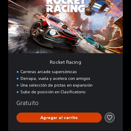
c
k
e
t
R
a
c
i
n
g
Rocket Racing
Carreras arcade supersónicas
Derrapa, vuela y acelera con amigos
Una selección de pistas en expansión
Sube de posición en Clasificatorio
Gratuito
Agregar al carrito