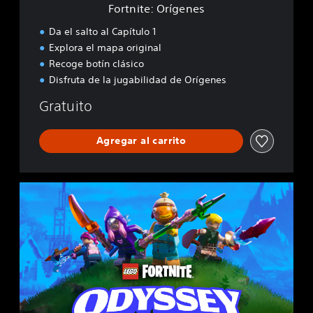
Fortnite: Orígenes
e
n
Da el salto al Capítulo 1
e
Explora el mapa original
s
Recoge botín clásico
Disfruta de la jugabilidad de Orígenes
Gratuito
Agregar al carrito
L
E
G
O
®
F
o
r
t
n