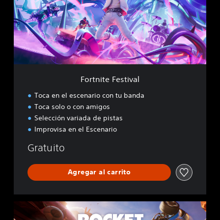
i
t
e
F
e
s
t
i
Fortnite Festival
v
a
Toca en el escenario con tu banda
l
Toca solo o con amigos
Selección variada de pistas
Improvisa en el Escenario
Gratuito
Agregar al carrito
R
o