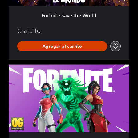
e
t
Fortnite Save the World
h
e
W
Gratuito
o
r
Agregar al carrito
l
d
F
o
r
t
n
i
t
e
:
O
r
í
g