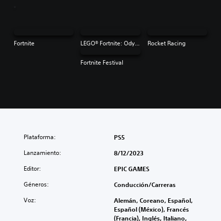
Fortnite
LEGO® Fortnite: Odyssey
Rocket Racing
Fortnite Festival
Plataforma:
PS5
Lanzamiento:
8/12/2023
Editor:
EPIC GAMES
Géneros:
Conducción/Carreras
Voz:
Alemán, Coreano, Español,
Español (México), Francés
(Francia), Inglés, Italiano,