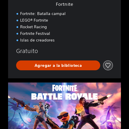
Fortnite
Fortnite: Batalla campal
LEGO® Fortnite
Rocket Racing
Fortnite Festival
Islas de creadores
Gratuito
Agregar a la biblioteca
F
o
r
t
n
i
t
e
B