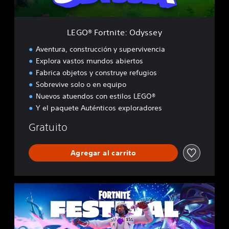
i
t
e
LEGO® Fortnite: Odyssey
:
O
Aventura, construcción y supervivencia
d
Explora vastos mundos abiertos
y
Fabrica objetos y construye refugios
s
s
Sobrevive solo o en equipo
e
Nuevos atuendos con estilos LEGO®
y
Y el paquete Auténticos exploradores
Gratuito
Agregar al carrito
F
o
r
t
n