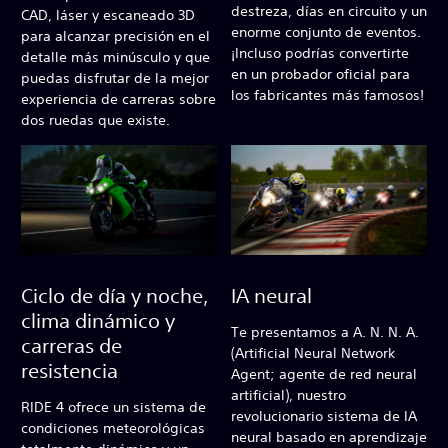
destreza, días en circuito y un
CAD, láser y escaneado 3D
enorme conjunto de eventos.
para alcanzar precisión en el
¡Incluso podrías convertirte
detalle más minúsculo y que
en un probador oficial para
puedas disfrutar de la mejor
los fabricantes más famosos!
experiencia de carreras sobre
dos ruedas que existe.
Ciclo de día y noche,
IA neural
clima dinámico y
Te presentamos a A. N. N. A.
carreras de
(Artificial Neural Network
resistencia
Agent; agente de red neural
artificial), nuestro
RIDE 4 ofrece un sistema de
revolucionario sistema de IA
condiciones meteorológicas
neural basado en aprendizaje