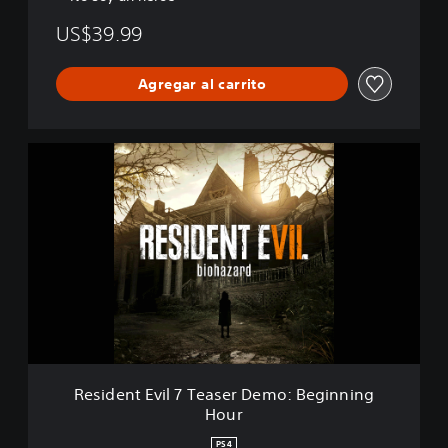
US$39.99
Agregar al carrito
R
e
s
i
d
e
n
t
E
v
i
l
7
Resident Evil 7 Teaser Demo: Beginning
T
Hour
e
a
PS4