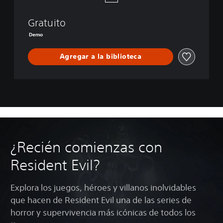
s
e
Gratuito
r
D
Demo
e
m
Agregar a la biblioteca
o
:
B
e
g
i
n
n
i
¿Recién comienzas con
n
g
Resident Evil?
H
o
u
Explora los juegos, héroes y villanos inolvidables
r
que hacen de Resident Evil una de las series de
horror y supervivencia más icónicas de todos los