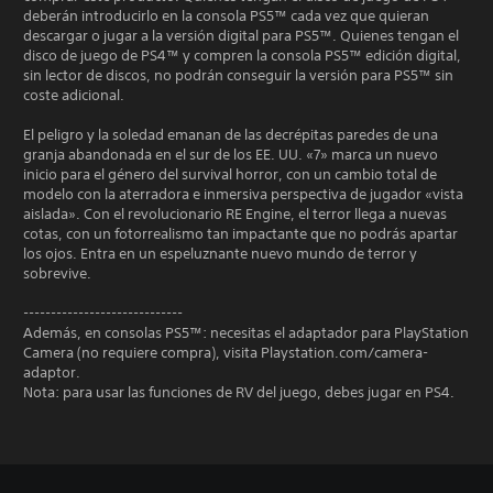
deberán introducirlo en la consola PS5™ cada vez que quieran
descargar o jugar a la versión digital para PS5™. Quienes tengan el
disco de juego de PS4™ y compren la consola PS5™ edición digital,
sin lector de discos, no podrán conseguir la versión para PS5™ sin
coste adicional.
El peligro y la soledad emanan de las decrépitas paredes de una
granja abandonada en el sur de los EE. UU. «7» marca un nuevo
inicio para el género del survival horror, con un cambio total de
modelo con la aterradora e inmersiva perspectiva de jugador «vista
aislada». Con el revolucionario RE Engine, el terror llega a nuevas
cotas, con un fotorrealismo tan impactante que no podrás apartar
los ojos. Entra en un espeluznante nuevo mundo de terror y
sobrevive.
-----------------------------
Además, en consolas PS5™: necesitas el adaptador para PlayStation
Camera (no requiere compra), visita Playstation.com/camera-
adaptor.
Nota: para usar las funciones de RV del juego, debes jugar en PS4.