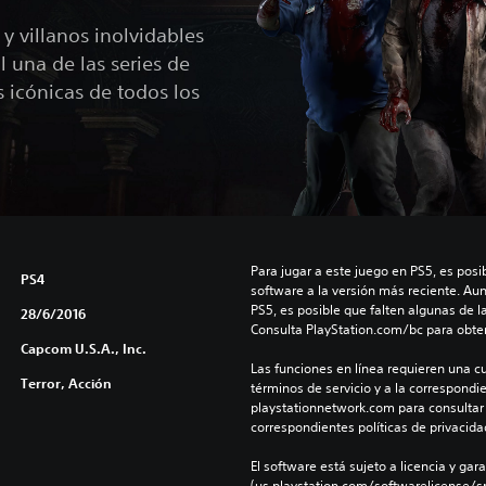
 y villanos inolvidables
 una de las series de
 icónicas de todos los
Para jugar a este juego en PS5, es posib
PS4
software a la versión más reciente. Au
PS5, es posible que falten algunas de l
28/6/2016
Consulta PlayStation.com/bc para obte
Capcom U.S.A., Inc.
Las funciones en línea requieren una cu
Terror, Acción
términos de servicio y a la correspondien
playstationnetwork.com para consultar l
correspondientes políticas de privacidad
El software está sujeto a licencia y gara
(us.playstation.com/softwarelicense/sp