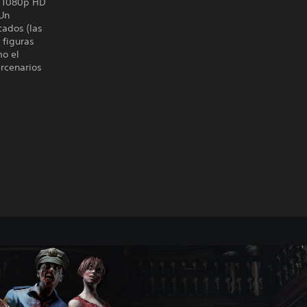
ll 1080p HD
 Un
cados (las
 figuras
mo el
rcenarios