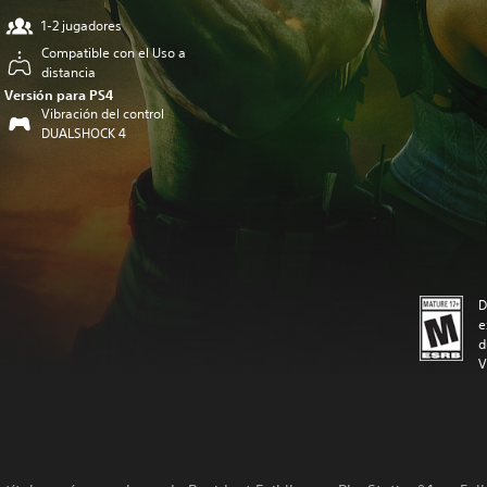
1-2 jugadores
Compatible con el Uso a
distancia
Versión para PS4
Vibración del control
DUALSHOCK 4
D
e
d
V