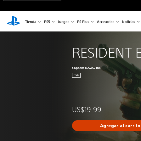
Tienda
PS5
Juegos
PS Plus
Accesorios
Noticias
RESIDENT E
Capcom U.S.A., Inc.
PS4
US$19.99
Agregar al carrito