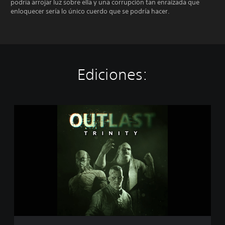
podría arrojar luz sobre ella y una corrupción tan enraizada que
enloquecer sería lo único cuerdo que se podría hacer.
Ediciones:
O
u
t
l
a
s
t
:
T
r
i
n
i