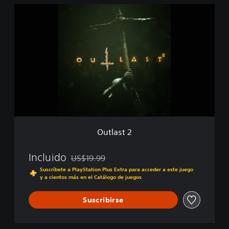
O
u
t
l
a
s
t
2
Outlast 2
Incluido
US$19.99
Rebajado del precio original de US$19.99
Suscríbete a PlayStation Plus Extra para acceder a este juego
y a cientos más en el Catálogo de juegos
Suscribirse