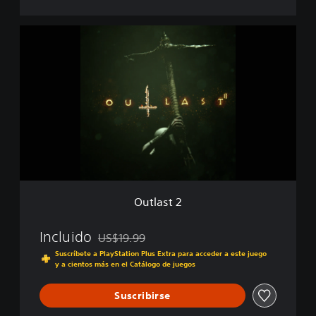
O
u
t
l
a
s
t
2
Outlast 2
Incluido
US$19.99
Rebajado del precio original de US$19.99
Suscríbete a PlayStation Plus Extra para acceder a este juego
y a cientos más en el Catálogo de juegos
Suscribirse