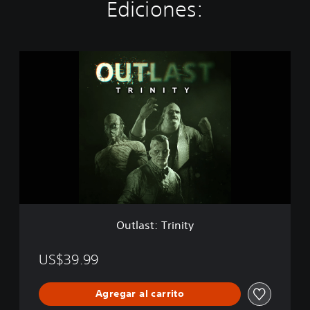
Ediciones:
O
u
t
l
a
s
t
:
T
r
i
n
i
Outlast: Trinity
t
y
US$39.99
Agregar al carrito