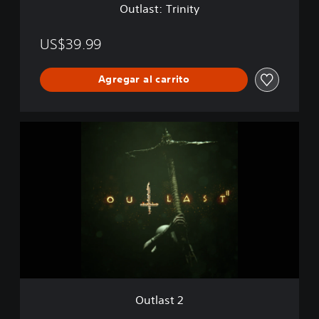
Outlast: Trinity
t
y
US$39.99
Agregar al carrito
O
u
t
l
a
s
t
2
Outlast 2