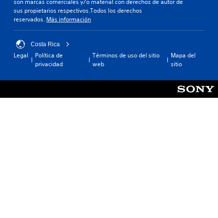
son marcas comerciales y/o material con derechos de autor de
sus propietarios respectivos.Todos los derechos
reservados.
Más información
Costa Rica
Legal
Política de
Términos de uso del sitio
Mapa del
privacidad
web
sitio