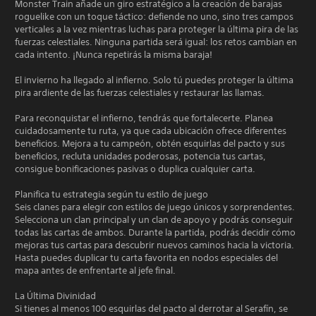
Monster Train añade un giro estratégico a la creación de barajas
roguelike con un toque táctico: defiende no uno, sino tres campos
verticales a la vez mientras luchas para proteger la última pira de las
fuerzas celestiales. Ninguna partida será igual: los retos cambian en
cada intento. ¡Nunca repetirás la misma baraja!
El invierno ha llegado al infierno. Solo tú puedes proteger la última
pira ardiente de las fuerzas celestiales y restaurar las llamas.
Para reconquistar el infierno, tendrás que fortalecerte. Planea
cuidadosamente tu ruta, ya que cada ubicación ofrece diferentes
beneficios. Mejora a tu campeón, obtén esquirlas del pacto y sus
beneficios, recluta unidades poderosas, potencia tus cartas,
consigue bonificaciones pasivas o duplica cualquier carta.
Planifica tu estrategia según tu estilo de juego
Seis clanes para elegir con estilos de juego únicos y sorprendentes.
Selecciona un clan principal y un clan de apoyo y podrás conseguir
todas las cartas de ambos. Durante la partida, podrás decidir cómo
mejoras tus cartas para descubrir nuevos caminos hacia la victoria.
Hasta puedes duplicar tu carta favorita en nodos especiales del
mapa antes de enfrentarte al jefe final.
La Última Divinidad
Si tienes al menos 100 esquirlas del pacto al derrotar al Serafín, se