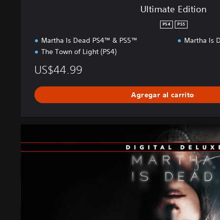
Ultimate Edition
PS4
PS5
Martha Is Dead PS4™ & PS5™
Martha Is 
The Town of Light (PS4)
US$44.99
Agregar al carrito
D
i
g
i
t
a
l
D
e