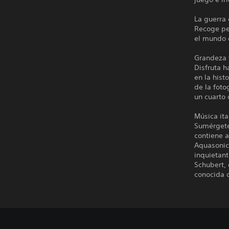
La guerra
Recoge per
el mundo 
Grandeza f
Disfruta h
en la hist
de la foto
un cuarto 
Música ita
Sumérgete
contiene 
Aquasonic;
inquietant
Schubert, 
conocida c