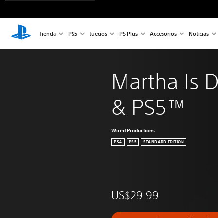
Tienda
PS5
Juegos
PS Plus
Accesorios
Noticias
Martha Is 
& PS5™
Wired Productions
PS4
PS5
STANDARD EDITION
US$29.99