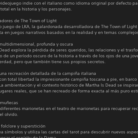
videojuego indie con el italiano como idioma original por defecto p
total en la historia y los personajes.
eadores de The Town of Light
o juego de LKA, la galardonada desarrolladora de The Town of Light
ta en juegos narrativos basados en la realidad y en temas complejo
multidimensional, profunda y oscura
Dead explora la pérdida de seres queridos, las relaciones y el trasf
o de un período oscuro de la historia a través de los ojos de una jo
erdad, pero que también tiene sus propios secretos.
una recreación detallada de la campiña italiana
on total libertad la impresionante campiña toscana a pie, en barco
 La ambientación y el contexto histórico de Martha Is Dead se inspira
ugares reales, que se han recreado de forma exacta al más puro esti
 muñecas
diferentes marionetas en el teatro de marionetas para recuperar re
el olvido.
folclore y superstición
 símbolos y utiliza las cartas del tarot para descubrir nuevos aspe
vocar el espíritu de la Dama.