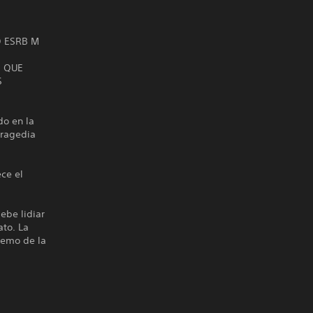
O ESRB M
S QUE
S
do en la
 tragedia
ece el
ebe lidiar
ato. La
tremo de la