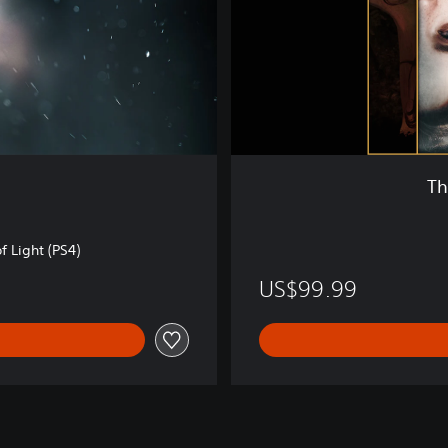
a
r
r
a
t
i
v
e
B
Th
u
n
d
 Light (PS4)
l
e
US$99.99