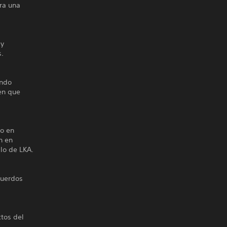
ara una
 y
s.
ondo
ven que
 o en
n en
lo de LKA.
cuerdos
ctos del