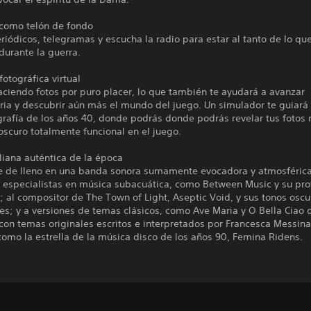
 como telón de fondo
iódicos, telegramas y escucha la radio para estar al tanto de lo qu
durante la guerra.
otográfica virtual
aciendo fotos por puro placer, lo que también te ayudará a avanzar
oria y descubrir aún más el mundo del juego. Un simulador te guiará 
grafía de los años 40, donde podrás donde podrás revelar tus fotos 
oscuro totalmente funcional en el juego.
liana auténtica de la época
 de lleno en una banda sonora sumamente evocadora y atmosféric
a especialistas en música subacuática, como Between Music y su pro
 al compositor de The Town of Light, Aseptic Void, y sus tonos oscu
es; y a versiones de temas clásicos, como Ave Maria y O Bella Ciao 
con temas originales escritos e interpretados por Francesca Messin
omo la estrella de la música disco de los años 90, Femina Ridens.