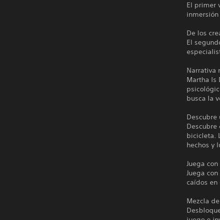
El primer 
inmersión 
De los cr
El segund
especialis
Narrativa 
Martha Is 
psicológic
busca la v
Descubre 
Descubre c
bicicleta.
hechos y l
Juega con
Juega con 
caídos en 
Mezcla de 
Desbloquea
juego e in