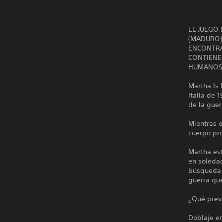
EL JUEGO
(MADURO)
ENCONTRA
CONTIENE
HUMANOS,
Martha Is 
Italia de 
de la guer
Mientras e
cuerpo pr
Martha es
en soledad
búsqueda d
guerra qu
¿Qué prev
Doblaje en