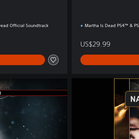
Dead Official Soundtrack
Martha Is Dead PS4™ & P
US$29.99
T
h
e
W
i
r
e
d
N