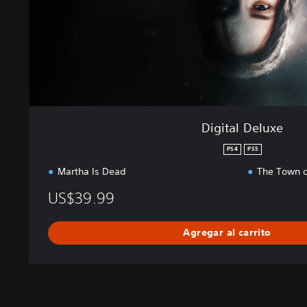
l
u
x
e
Digital Deluxe
PS4
PS5
Martha Is Dead
The Town of
US$39.99
Agregar al carrito