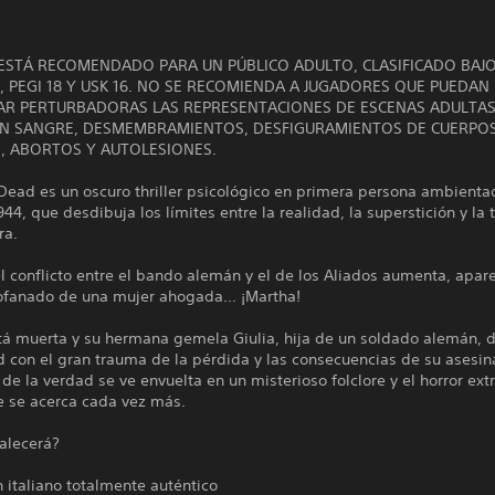
 ESTÁ RECOMENDADO PARA UN PÚBLICO ADULTO, CLASIFICADO BAJ
, PEGI 18 Y USK 16. NO SE RECOMIENDA A JUGADORES QUE PUEDAN
R PERTURBADORAS LAS REPRESENTACIONES DE ESCENAS ADULTA
N SANGRE, DESMEMBRAMIENTOS, DESFIGURAMIENTOS DE CUERPO
 ABORTOS Y AUTOLESIONES.
Dead es un oscuro thriller psicológico en primera persona ambienta
1944, que desdibuja los límites entre la realidad, la superstición y la
ra.
l conflicto entre el bando alemán y el de los Aliados aumenta, apar
ofanado de una mujer ahogada... ¡Martha!
tá muerta y su hermana gemela Giulia, hija de un soldado alemán, d
 con el gran trauma de la pérdida y las consecuencias de su asesin
e la verdad se ve envuelta en un misterioso folclore y el horror ex
e se acerca cada vez más.
alecerá?
 italiano totalmente auténtico