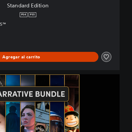
Standard Edition
PS4
PS5
S5™
Agregar al carrito