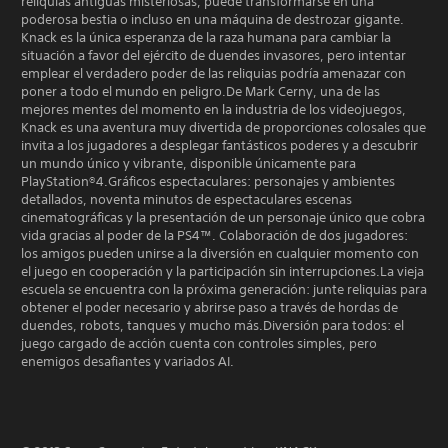
reliquias antiguas misteriosas, puede transformarse en una
poderosa bestia o incluso en una máquina de destrozar gigante.
Knack es la única esperanza de la raza humana para cambiar la
situación a favor del ejército de duendes invasores, pero intentar
emplear el verdadero poder de las reliquias podría amenazar con
poner a todo el mundo en peligro.De Mark Cerny, una de las
mejores mentes del momento en la industria de los videojuegos,
Knack es una aventura muy divertida de proporciones colosales que
invita a los jugadores a desplegar fantásticos poderes y a descubrir
un mundo único y vibrante, disponible únicamente para
PlayStation®4.Gráficos espectaculares: personajes y ambientes
detallados, noventa minutos de espectaculares escenas
cinematográficas y la presentación de un personaje único que cobra
vida gracias al poder de la PS4™. Colaboración de dos jugadores:
los amigos pueden unirse a la diversión en cualquier momento con
el juego en cooperación y la participación sin interrupciones.La vieja
escuela se encuentra con la próxima generación: junte reliquias para
obtener el poder necesario y abrirse paso a través de hordas de
duendes, robots, tanques y mucho más.Diversión para todos: el
juego cargado de acción cuenta con controles simples, pero
enemigos desafiantes y variados AI.