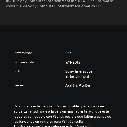
© 2013 Sony Computer Entertainment Inc. KNACK es una marca
comercial de Sony Computer Entertainment America LLC.
Plataforma:
PS4
Lanzamiento:
7/4/2015
Editor:
Sony Interactive
Entertainment
Géneros:
Acción, Acción
Para jugar a este juego en PS5, es posible que tengas que 
actualizar el software a la versión más reciente. Aunque este 
juego es compatible con PS5, es posible que falten algunas de 
las funciones disponibles para PS4. Consulta 
PlayStation.com/bc para obtener más información.