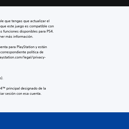
le que tengas que actualizar el 
nque este juego es compatible con 
as funciones disponibles para PS4. 
ner más información.
enta para PlayStation y están 
 correspondiente política de 
aystation.com/legal/privacy-
).
S4™ principal designado de la 
iar sesión con esa cuenta.