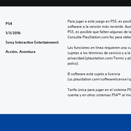
Para jugar a este juego en PS5, es posib
PS4
software a la versión más reciente. Au
PS5, es posible que falten algunas de l
1/3/2016
Consulta PlayStation.com/bc para obte
Sony Interactive Entertainment
Las funciones en línea requieren una cu
Acción, Aventura
sujetas a los términos de servicio y a la
privacidad (playstation.com/Terms y pl
policy).
El software está sujeto a licencia 
(us.playstation.com/softwarelicense/sp
Tarifa única para jugar en el sistema P
cuenta y en otros sistemas PS4™ al inic