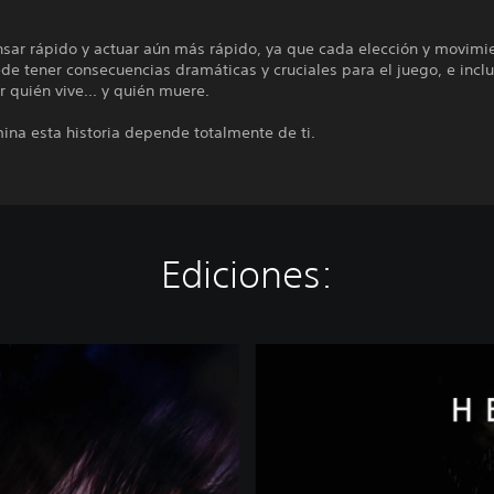
sar rápido y actuar aún más rápido, ya que cada elección y movimi
e tener consecuencias dramáticas y cruciales para el juego, e incl
 quién vive... y quién muere.
ina esta historia depende totalmente de ti.
Ediciones:
H
e
a
v
y
R
a