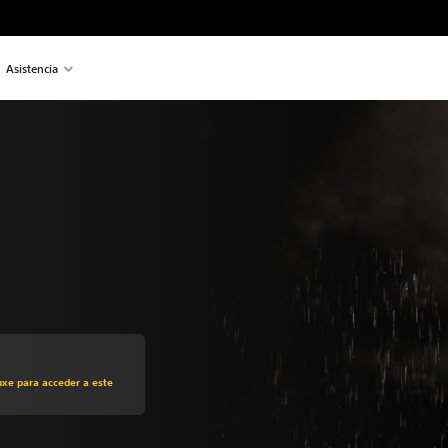
Asistencia
recio original de US$29.99
uxe para acceder a este