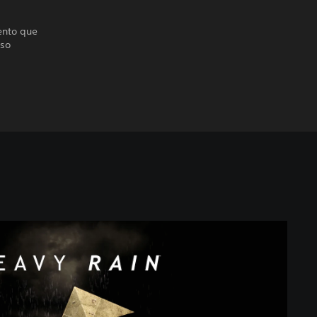
ento que
uso