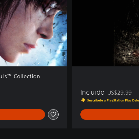
i
n
ls™ Collection
Incluido
US$29.99
Rebajado del pr
Suscríbete a PlayStation Plus Del