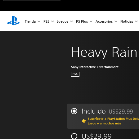
Tienda
PS5
Juegos
PS Plus
Accesorios
Noticias
Heavy Rain
Sony Interactive Entertainment
PS4
Incluido
US$29.99
Rebajado del p
Suscríbete a PlayStation Plus Del
juego y a muchos más
US$29.99