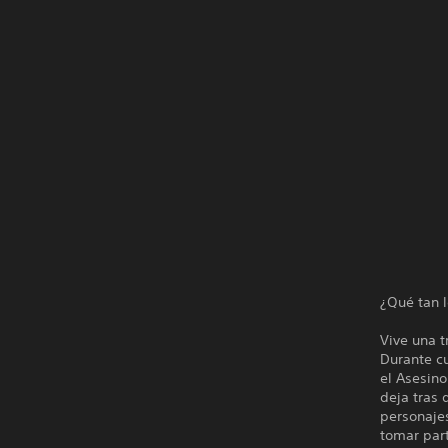
¿Qué tan l
Vive una t
Durante cu
el Asesino
deja tras 
personaje
tomar part