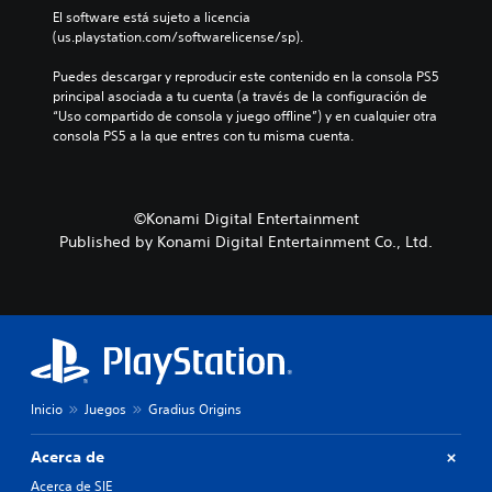
c
El software está sujeto a licencia 
a
(us.playstation.com/softwarelicense/sp).
)
P
Puedes descargar y reproducir este contenido en la consola PS5 
u
principal asociada a tu cuenta (a través de la configuración de 
e
“Uso compartido de consola y juego offline”) y en cualquier otra 
d
consola PS5 a la que entres con tu misma cuenta.
e
s
c
a
©Konami Digital Entertainment
m
Published by Konami Digital Entertainment Co., Ltd.
b
i
a
r
l
o
s
c
o
Inicio
Juegos
Gradius Origins
n
t
Acerca de
r
o
Acerca de SIE