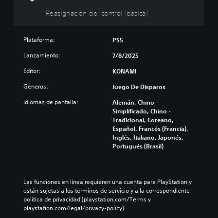
g
Reasignación del control (básica)
n
a
c
Plataforma:
PS5
i
ó
Lanzamiento:
7/8/2025
n
Editor:
KONAMI
d
e
Géneros:
Juego De Disparos
l
c
Idiomas de pantalla:
Alemán, Chino -
o
Simplificado, Chino -
Tradicional, Coreano,
n
Español, Francés (Francia),
t
Inglés, Italiano, Japonés,
r
Portugués (Brasil)
o
l
(
b
Las funciones en línea requieren una cuenta para PlayStation y 
á
están sujetas a los términos de servicio y a la correspondiente 
s
política de privacidad (playstation.com/Terms y 
i
playstation.com/legal/privacy-policy).