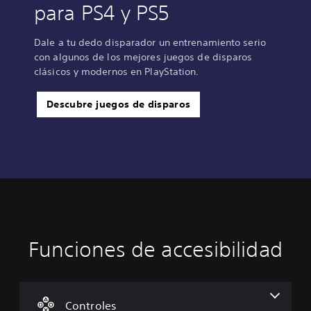
para PS4 y PS5
Dale a tu dedo disparador un entrenamiento serio
con algunos de los mejores juegos de disparos
clásicos y modernos en PlayStation.
Descubre juegos de disparos
Funciones de accesibilidad
R
e
a
s
i
Controles