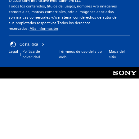
© 2026 Sony Interactive Entertainment LLC
n
Todos los contenidos, títulos de juegos, nombres y/o imágenes
i
comerciales, marcas comerciales, arte e imágenes asociadas
d
son marcas comerciales y/o material con derechos de autor de
a
sus propietarios respectivos.Todos los derechos
a
reservados.
Más información
l
t
e
Costa Rica
r
Legal
Política de
Términos de uso del sitio
Mapa del
n
privacidad
web
sitio
a
t
i
v
a
o
t
a
m
b
i
é
n
s
e