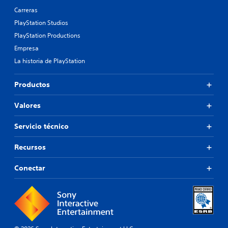
l
Carreras
e
PlayStation Studios
s
a
PlayStation Productions
u
Empresa
n
La historia de PlayStation
a
d
i
Productos
s
p
Valores
o
s
i
Servicio técnico
c
i
Recursos
ó
n
Conectar
p
r
e
d
e
f
i