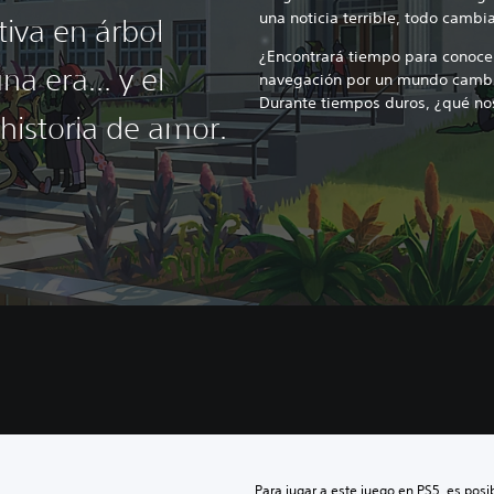
una noticia terrible, todo cambia
tiva en árbol
¿Encontrará tiempo para conocer
na era... y el
navegación por un mundo cambi
Durante tiempos duros, ¿qué n
istoria de amor.
Para jugar a este juego en PS5, es posib