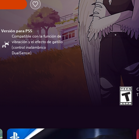
Versión para PS5
Compatible con la función de
vibración y el efecto de gatillo
(control inalámbrico
DualSense)
C
T