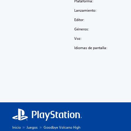
Plataforma:
Lanzamiento:
Editor:
Géneros:
Voz:
Idiomas de pantalla:
Inicio
Juegos
Goodbye Volcano High