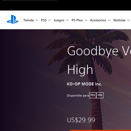
Tienda
PS5
Juegos
PS Plus
Accesorios
Noticias
Goodbye V
High
KO-OP MODE Inc.
Disponible para
PS5
PS4
US$29.99