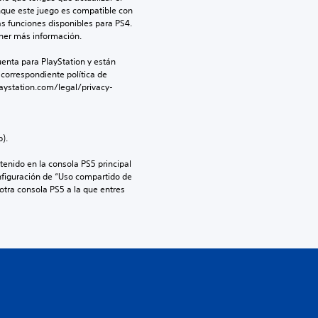
nque este juego es compatible con 
as funciones disponibles para PS4. 
ner más información.
enta para PlayStation y están 
 correspondiente política de 
aystation.com/legal/privacy-
).
enido en la consola PS5 principal 
nfiguración de “Uso compartido de 
 otra consola PS5 a la que entres 