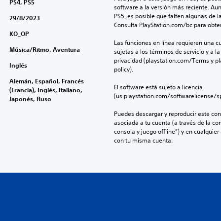
PS4, PS5
software a la versión más reciente. Au
PS5, es posible que falten algunas de l
29/8/2023
Consulta PlayStation.com/bc para obte
KO_OP
Las funciones en línea requieren una cu
Música/Ritmo, Aventura
sujetas a los términos de servicio y a la
privacidad (playstation.com/Terms y pl
Inglés
policy).
Alemán, Español, Francés
El software está sujeto a licencia 
(Francia), Inglés, Italiano,
(us.playstation.com/softwarelicense/sp
Japonés, Ruso
Puedes descargar y reproducir este cont
asociada a tu cuenta (a través de la co
consola y juego offline”) y en cualquier
con tu misma cuenta.