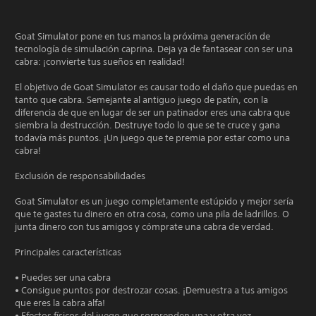
Goat Simulator pone en tus manos la próxima generación de
tecnología de simulación caprina. Deja ya de fantasear con ser una
cabra: ¡convierte tus sueños en realidad!
El objetivo de Goat Simulator es causar todo el daño que puedas en
tanto que cabra. Semejante al antiguo juego de patín, con la
diferencia de que en lugar de ser un patinador eres una cabra que
siembra la destrucción. Destruye todo lo que se te cruce y gana
todavía más puntos. ¡Un juego que te premia por estar como una
cabra!
Exclusión de responsabilidades
Goat Simulator es un juego completamente estúpido y mejor sería
que te gastes tu dinero en otra cosa, como una pila de ladrillos. O
junta dinero con tus amigos y cómprate una cabra de verdad.
Principales características
• Puedes ser una cabra
• Consigue puntos por destrozar cosas. ¡Demuestra a tus amigos
que eres la cabra alfa!
• Efectos físicos del juego que sorprenden una y otra vez