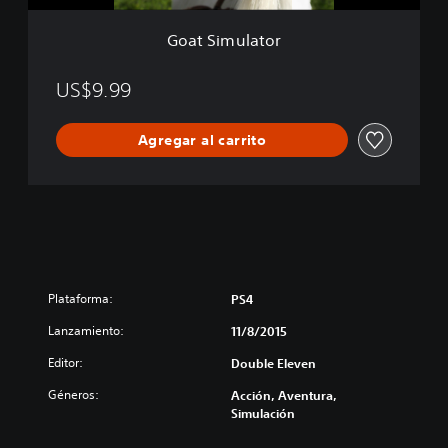
o
r
Goat Simulator
US$9.99
Agregar al carrito
Plataforma:
PS4
Lanzamiento:
11/8/2015
Editor:
Double Eleven
Géneros:
Acción, Aventura,
Simulación