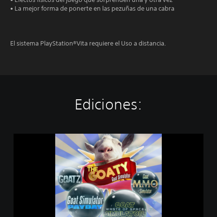
• La mejor forma de ponerte en las pezuñas de una cabra
El sistema PlayStation®Vita requiere el Uso a distancia.
Ediciones:
G
o
a
t
S
i
m
u
l