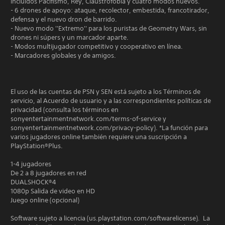
incluidos Pacifismo, Rey, Claustrofobia y cuatro modos nuevos.
- 6 drones de apoyo: ataque, recolector, embestida, francotirador,
defensa y el nuevo dron de barrido.
- Nuevo modo ''Extremo'' para los puristas de Geometry Wars, sin
drones ni súpers y un marcador aparte.
- Modos multijugador competitivo y cooperativo en línea.
- Marcadores globales y de amigos.
El uso de las cuentas de PSN y SEN está sujeto a los Términos de
servicio, al Acuerdo de usuario y a las correspondientes políticas de
privacidad (consulta los términos en
sonyentertainmentnetwork.com/terms-of-service y
sonyentertainmentnetwork.com/privacy-policy). *La función para
varios jugadores online también requiere una suscripción a
PlayStation®Plus.
1-4 jugadores
De 2 a 8 jugadores en red
DUALSHOCK®4
1080p Salida de video en HD
Juego online (opcional)
Software sujeto a licencia (us.playstation.com/softwarelicense). La