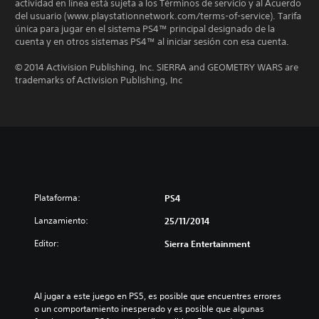
actividad en línea está sujeta a los Términos de servicio y al Acuerdo
del usuario (www.playstationnetwork.com/terms-of-service). Tarifa
única para jugar en el sistema PS4™ principal designado de la
cuenta y en otros sistemas PS4™ al iniciar sesión con esa cuenta.
© 2014 Activision Publishing, Inc. SIERRA and GEOMETRY WARS are
trademarks of Activision Publishing, Inc
Plataforma:
PS4
Lanzamiento:
25/11/2014
Editor:
Sierra Entertainment
Al jugar a este juego en PS5, es posible que encuentres errores 
o un comportamiento inesperado y es posible que algunas 