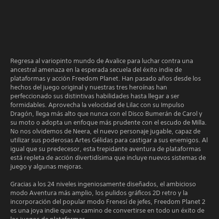
Regresa al variopinto mundo de Avalice para luchar contra una
ancestral amenaza en la esperada secuela del éxito indie de
plataformas y acción Freedom Planet. Han pasado años desde los
hechos del juego original y nuestras tres heroínas han
perfeccionado sus distintivas habilidades hasta llegar a ser
formidables. Aprovecha la velocidad de Lilac con su Impulso
Dragón, llega más alto que nunca con el Disco Bumerán de Carol y
su moto o adopta un enfoque más prudente con el escudo de Milla.
No nos olvidemos de Neera, el nuevo personaje jugable, capaz de
utilizar sus poderosas Artes Gélidas para castigar a sus enemigos. Al
igual que su predecesor, esta trepidante aventura de plataformas
está repleta de acción divertidísima que incluye nuevos sistemas de
juego y algunas mejoras.
Gracias a los 24 niveles ingeniosamente diseñados, el ambicioso
modo Aventura más amplio, los pulidos gráficos 2D retro y la
incorporación del popular modo Frenesí de jefes, Freedom Planet 2
es una joya indie que va camino de convertirse en todo un éxito de