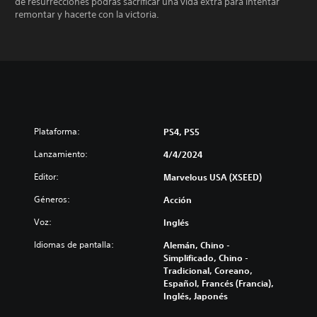
de resurrecciones podrás sacrificar una vida extra para intentar
remontar y hacerte con la victoria.
Plataforma:
PS4, PS5
Lanzamiento:
4/4/2024
Editor:
Marvelous USA (XSEED)
Géneros:
Acción
Voz:
Inglés
Idiomas de pantalla:
Alemán, Chino -
Simplificado, Chino -
Tradicional, Coreano,
Español, Francés (Francia),
Inglés, Japonés