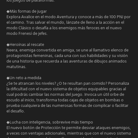
los juegos de plataformas.
◆Más formas de jugar
Explora Avalice en el modo Aventura y conoce a más de 100 PNJ por
el camino. Tras salvar el mundo, lánzate de lleno a la acción en el
modo Clásico o desafía a los enemigos más feroces en el nuevo
modo Frenesí de jefes.
◆Heroínas al rescate
Neera, enemiga convertida en amiga, se une al llamativo elenco de
protagonistas femeninas, cada una con sus habilidades y su visión
de una historia que recuerda a las aventuras de dibujos animados
matutinas.
◆Un reto a medida
¿Se te atrancan los niveles? ¿O te resultan pan comido? Personaliza
la dificultad con el nuevo sistema de objetos equipables gracias al
cual podrás cambiar las normas del juego. Invoca un útil orbe de
escudo al inicio, transforma todas cajas de objetos en bombas o
prueba cualquiera de las numerosas formas de complicar o facilitar
el desafío.
◆Lucha con inteligencia, sobrevive más tiempo
El nuevo botón de Protección te permite desviar ataques enemigos,
a veces con ventajas adicionales, mientras que con el nuevo sistema