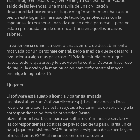
Tras un siglo en estasis, la joven En llega a su destino: un Palacio
salido de las leyendas, una maravilla de una civilización
desaparecida hace eones en la que ningún ser humano ha puesto
pie. En este lugar, En hará uso de tecnologías olvidadas con la
esperanza de recuperar una vida que no debió perderse... pero no
estaba preparada para lo que encontraría en aquellos arcaicos
salones.
La experiencia comienza siendo una aventura de descubrimiento
motivada por un personaje central, pero a medida que se desarrolla
evoluciona a algo más peligroso. El Palacio estudia todo lo que
haces, todo lo que eres, y lo vuelve en tu contra. Deberás hacer uso
del sigilo, la acción y la manipulación para enfrentarte al mayor
enemigo imaginable: tú.
1 jugador
El software está sujeto a licencia y garantía limitada
(us.playstation.com/softwarelicense/sp). Las funciones en línea
requieren una cuenta y están sujetas a los términos de servicio y a la
correspondiente política de privacidad (visita
playstationnetwork.com para consultar los términos de servicio y
las correspondientes políticas de privacidad de tu país). Tarifa única
para jugar en el sistema PS4™ principal designado de la cuenta y en
otros sistemas PS4™ al iniciar sesión con esa cuenta.