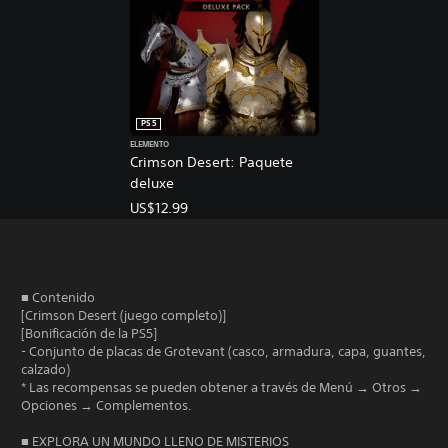
a
g
á
r
a
s
l
r
i
o
s
c
s
i
a
c
n
o
)
n
PS5
n
e
P
ELEMENTO
t
c
u
Crimson Desert: Paquete
r
e
e
deluxe
o
s
d
l
US$12.99
i
e
e
d
s
s
a
j
d
d
u
e
d
g
l
■ Contenido
e
a
j
[Crimson Desert (juego completo)]
u
r
u
[Bonificación de la PS5]
s
s
e
- Conjunto de placas de Grotevant (casco, armadura, capa, guantes,
a
i
g
calzado)
r
n
o
* Las recompensas se pueden obtener a través de Menú → Otros →
l
m
e
Opciones → Complementos.
o
o
n
s
v
c
■ EXPLORA UN MUNDO LLENO DE MISTERIOS
c
i