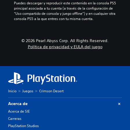
a
g
a
r
d
Puedes descargar y reproducir este contenido en la consola PS5 
l
i
n
i
o
principal asociada a tu cuenta (a través de la configuración de 
e
e
e
z
.
“Uso compartido de consola y juego offline”) y en cualquier otra 
s
n
r
o
consola PS5 a la que entres con tu misma cuenta.
.
d
a
n
o
q
t
u
u
a
A
n
e
l
© 2026 Pearl Abyss Corp. All Rights Reserved.
u
n
p
y
Política de privacidad y EULA del juego
d
i
e
v
i
v
r
e
e
o
m
r
l
m
i
t
d
t
i
o
e
e
c
n
d
l
a
o
i
e
l
P
f
Inicio
Juegos
Crimson Desert
e
d
u
i
r
e
e
c
l
c
Acerca de
d
u
o
a
e
l
Acerca de SIE
f
d
s
t
á
a
Carreras
e
a
c
j
PlayStation Studios
s
d
i
o