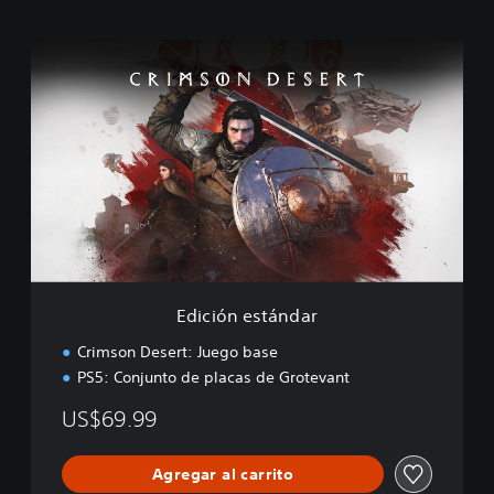
E
d
i
c
i
ó
n
e
s
t
á
n
d
Edición estándar
a
r
Crimson Desert: Juego base
PS5: Conjunto de placas de Grotevant
US$69.99
Agregar al carrito