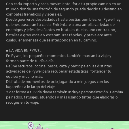
q
d
Con cada impacto y cada movimiento, forja tu propio camino en un
t
u
e
mundo donde una fracción de segundo puede decidir tu destino en
e
o
j
combates frenéticos y viscerales.
p
r
u
Desde guerreros despiadados hasta bestias temibles, en Pywel hay
o
i
g
quienes buscarán tu caída. Enfréntate a una amplia variedad de
d
o
a
enemigos y jefes desafiantes en brutales duelos uno contra uno,
r
s
r
batallas a gran escala y escaramuzas rápidas, y prevalece ante
í
d
cualquier amenaza que se interpongan en tu camino.
s
a
e
i
n
■ LA VIDA EN PYWEL
t
r
n
En Pywel, los pequeños momentos también marcan tu viaje y
u
e
v
forman parte de tu día a día.
s
t
i
Reúne recursos, cocina, pesca, caza y participa en las distintas
u
o
b
actividades de Pywel para recuperar estadísticas, fortalecer tu
l
r
r
equipo y mucho más.
t
i
a
Disfruta de momentos de ocio jugando a minijuegos con los
a
a
c
lugareños a lo largo del viaje.
r
l
Y dar forma a tu vida diaria también incluye personalización. Cambia
i
v
e
peinados, tatuajes, atuendos y más usando tintes que elaboras o
ó
i
recoges en tu viaje.
s
s
n
u
d
P
a
u
e
l
e
l
m
d
c