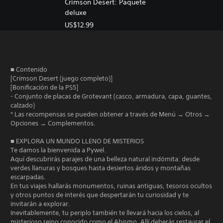
Crimson Desert: Paquete
deluxe
US$12.99
■ Contenido
[Crimson Desert (juego completo)]
[Bonificación de la PS5]
- Conjunto de placas de Grotevant (casco, armadura, capa, guantes,
calzado)
* Las recompensas se pueden obtener a través de Menú → Otros →
Opciones → Complementos.
■ EXPLORA UN MUNDO LLENO DE MISTERIOS
Te damos la bienvenida a Pywel.
Aquí descubrirás parajes de una belleza natural indómita: desde
verdes llanuras y bosques hasta desiertos áridos y montañas
escarpadas.
En tus viajes hallarás monumentos, ruinas antiguas, tesoros ocultos
y otros puntos de interés que despertarán tu curiosidad y te
invitarán a explorar.
Inevitablemente, tu periplo también te llevará hacia los cielos, al
misterioso reino conocido como el Abismo. Allí deberás restaurar el