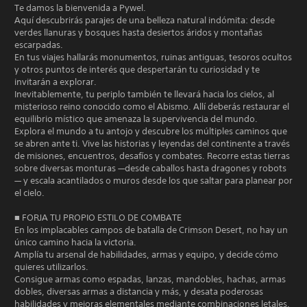
u
Te damos la bienvenida a Pywel.
o
m
a
Aquí descubrirás parajes de una belleza natural indómita: desde
n
i
l
verdes llanuras y bosques hasta desiertos áridos y montañas
t
e
q
escarpadas.
r
n
u
En tus viajes hallarás monumentos, ruinas antiguas, tesoros ocultos
o
t
i
y otros puntos de interés que despertarán tu curiosidad y te
l
o
e
invitarán a explorar.
e
s
r
Inevitablemente, tu periplo también te llevará hacia los cielos, al
s
d
m
misterioso reino conocido como el Abismo. Allí deberás restaurar el
t
e
o
equilibrio místico que amenaza la supervivencia del mundo.
á
c
m
Explora el mundo a tu antojo y descubre los múltiples caminos que
c
á
e
se abren ante ti. Vive las historias y leyendas del continente a través
t
m
n
de misiones, encuentros, desafíos y combates. Recorre estas tierras
i
a
t
sobre diversas monturas —desde caballos hasta dragones y robots
l
r
o
— y escala acantilados o muros desde los que saltar para planear por
e
a
.
el cielo.
s
n
.
i
■ FORJA TU PROPIO ESTILO DE COMBATE
e
R
En los implacables campos de batalla de Crimson Desert, no hay un
f
e
S
único camino hacia la victoria.
e
c
e
Amplía tu arsenal de habilidades, armas y equipo, y decide cómo
c
o
p
quieres utilizarlos.
t
r
Consigue armas como espadas, lanzas, mandobles, hachas, armas
u
o
d
dobles, diversas armas a distancia y más, y desata poderosas
e
s
habilidades y mejoras elementales mediante combinaciones letales.
a