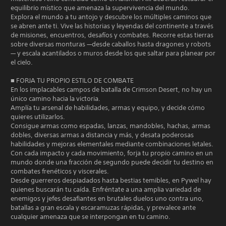
equilibrio místico que amenaza la supervivencia del mundo.
Explora el mundo a tu antojo y descubre los múltiples caminos que
se abren ante ti. Vive las historias y leyendas del continente a través
de misiones, encuentros, desafíos y combates. Recorre estas tierras
sobre diversas monturas —desde caballos hasta dragones y robots
— y escala acantilados o muros desde los que saltar para planear por
el cielo.
■ FORJA TU PROPIO ESTILO DE COMBATE
En los implacables campos de batalla de Crimson Desert, no hay un
único camino hacia la victoria.
Amplía tu arsenal de habilidades, armas y equipo, y decide cómo
quieres utilizarlos.
Consigue armas como espadas, lanzas, mandobles, hachas, armas
dobles, diversas armas a distancia y más, y desata poderosas
habilidades y mejoras elementales mediante combinaciones letales.
Con cada impacto y cada movimiento, forja tu propio camino en un
mundo donde una fracción de segundo puede decidir tu destino en
combates frenéticos y viscerales.
Desde guerreros despiadados hasta bestias temibles, en Pywel hay
quienes buscarán tu caída. Enfréntate a una amplia variedad de
enemigos y jefes desafiantes en brutales duelos uno contra uno,
batallas a gran escala y escaramuzas rápidas, y prevalece ante
cualquier amenaza que se interpongan en tu camino.