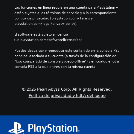
o
l
c
n
i
s
i
i
j
u
t
m
u
Las funciones en línea requieren una cuenta para PlayStation y 
l
n
u
a
a
i
b
están sujetas a los términos de servicio y a la correspondiente 
l
d
e
l
d
e
t
política de privacidad (playstation.com/Terms y 
o
i
g
q
e
n
i
playstation.com/legal/privacy-policy).
v
o
a
u
u
t
t
i
e
i
d
n
o
u
El software está sujeto a licencia 
d
l
e
a
h
a
l
(us.playstation.com/softwarelicense/sp).
u
i
r
m
o
a
p
a
g
m
a
r
d
Puedes descargar y reproducir este contenido en la consola PS5 
t
l
i
o
n
i
o
principal asociada a tu cuenta (a través de la configuración de 
a
e
e
m
e
z
.
“Uso compartido de consola y juego offline”) y en cualquier otra 
t
s
n
e
r
o
consola PS5 a la que entres con tu misma cuenta.
i
.
d
n
a
n
v
o
t
q
t
u
o
o
u
a
A
n
d
e
l
P
© 2026 Pearl Abyss Corp. All Rights Reserved.
u
n
u
p
y
u
Política de privacidad y EULA del juego
d
i
r
e
v
e
i
v
a
r
e
d
e
o
n
m
r
e
l
t
m
i
t
s
d
e
t
i
o
j
e
e
e
c
n
u
d
l
l
a
g
o