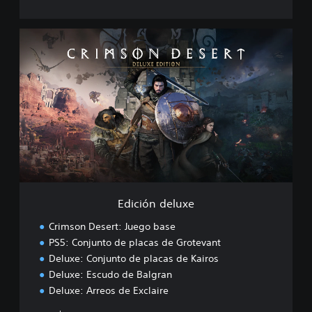
E
d
i
c
i
ó
n
d
e
l
u
x
e
Edición deluxe
Crimson Desert: Juego base
PS5: Conjunto de placas de Grotevant
Deluxe: Conjunto de placas de Kairos
Deluxe: Escudo de Balgran
Deluxe: Arreos de Exclaire