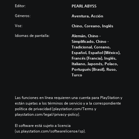
s
d
n
d
g
Editor:
PEARL ABYSS
v
e
t
e
o
o
s
a
s
e
Géneros:
Aventura, Acción
l
a
l
i
s
ú
f
(
n
t
Voz:
Chino, Coreano, Inglés
m
í
H
v
á
e
o
U
e
Idiomas de pantalla:
Alemán, Chino -
t
n
g
D
r
Simplificado, Chino -
o
e
e
)
t
Tradicional, Coreano,
t
s
n
s
i
Español, Español (México),
a
d
e
e
r
Francés (Francia), Inglés,
l
e
r
p
e
Italiano, Japonés, Polaco,
m
a
a
r
l
Portugués (Brasil), Ruso,
e
u
l
e
m
Turco
n
d
d
s
o
t
i
e
e
v
e
o
l
n
i
s
i
j
t
m
u
Las funciones en línea requieren una cuenta para PlayStation y 
n
u
a
i
b
están sujetas a los términos de servicio y a la correspondiente 
d
e
d
e
t
política de privacidad (playstation.com/Terms y 
i
g
e
n
i
playstation.com/legal/privacy-policy).
v
o
u
t
t
i
e
n
o
u
El software está sujeto a licencia 
d
l
a
h
l
(us.playstation.com/softwarelicense/sp).
u
i
m
o
a