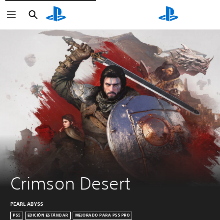
Buscar
Buscar
Crimson Desert
PEARL ABYSS
PS5
EDICIÓN ESTÁNDAR
MEJORADO PARA PS5 PRO