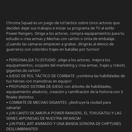
Chroma Squad es un juego de rol táctico sobre cinco actores que
deciden dejar sus trabajos e iniciar su programa de TV al estilo
Power Rangers. Dirige a los actores, compra equipamientos para tu
estudio o crea armas y Mechas con cartón o cinta de embalaje.
¡Cuando las cámaras empiecen a grabar, dirigirás al elenco de
guerreros con coloridos trajes en batallas por turnos!
• PERSONALIZA TU ESTUDIO: ¡elige a los actores, mejora los
equipamientos, ocúpate del marketing y crea armas, trajes y robots
gigantes de cartón!
• JUEGO DE ROL TÁCTICO DE COMBATE: ¡combina las habilidades de
tus héroes con maniobras en equipo!
• PROFUNDO SISTEMA DE JUEGO con árboles de habilidades,
equipamiento aleatorio, creación y ramificación de la historia con 3
finales distintos.
• COMBATE DE MECHAS GIGANTES: ¡destruye la ciudad para
salvarla!
• ¡UN CANTO DE AMOR A POWER RANGERS, EL TOKUSATSU Y LAS
SERIES JAPONESAS DE NUESTRA INFANCIA!
• ¡UN PIXEL ART ANIMADO Y UNA BANDA SONORA DE CHIPTUNES
DESLUMBRANTES!