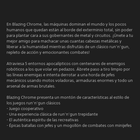
En Blazing Chrome, las máquinas dominan el mundo y los pocos
humanos que quedan están al borde del exterminio total, sin poder
para plantar cara a sus gobernantes de metal y circuitos. ¡Únete a tu
mejor amigo para machacar unas cuantas cabezas metálicas y
liberar a la humanidad mientras disfrutáis de un clásico run’n’gun,
repleto de acción y emocionantes combates!
Atraviesa 5 entornos apocalípticos con centenares de enemigos
robóticos a los que volar en pedazos. Ábrete paso a tiro limpio por
las líneas enemigas e intenta derrotar a una horda de jefes
mecánicos usando motos voladoras, armaduras enormes y todo un
arsenal de armas brutales.
Blazing Chrome presenta un montón de características al estilo de
los juegos run’n’gun clásicos
- Juego cooperativo
- Una experiencia clásica de run’n’gun trepidante
- El auténtica espíritu de las recreativas
- Épicas batallas con jefes y un mogollón de combates con minijefes