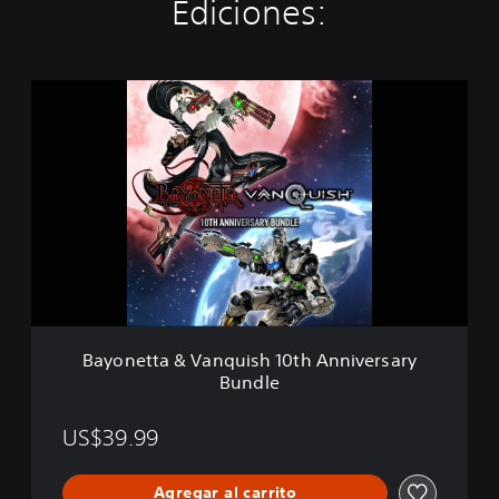
Ediciones:
B
a
y
o
n
e
t
t
a
&
V
a
n
Bayonetta & Vanquish 10th Anniversary
q
Bundle
u
i
s
US$39.99
h
1
Agregar al carrito
0